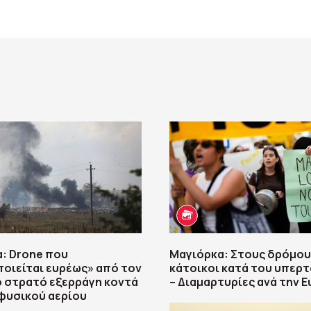
: Drone που
Μαγιόρκα: Στους δρόμου
οιείται ευρέως» από τον
κάτοικοι κατά του υπερ
 στρατό εξερράγη κοντά
– Διαμαρτυρίες ανά την 
φυσικού αερίου