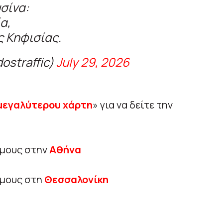
σίνα:
α,
ς Κηφισίας.
dostraffic)
July 29, 2026
μεγαλύτερου χάρτη
» για να δείτε την
όμους στην
Αθήνα
όμους στη
Θεσσαλονίκη