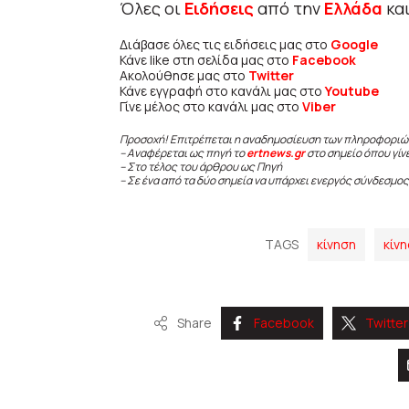
Όλες οι
Ειδήσεις
από την
Ελλάδα
κα
Διάβασε όλες τις ειδήσεις μας στο
Google
Κάνε like στη σελίδα μας στο
Facebook
Ακολούθησε μας στο
Twitter
Κάνε εγγραφή στο κανάλι μας στο
Youtube
Γίνε μέλος στο κανάλι μας στο
Viber
Προσοχή! Επιτρέπεται η αναδημοσίευση των πληροφοριώ
– Αναφέρεται ως πηγή το
ertnews.gr
στο σημείο όπου γίν
– Στο τέλος του άρθρου ως Πηγή
– Σε ένα από τα δύο σημεία να υπάρχει ενεργός σύνδεσμος
TAGS
κίνηση
κίν
Share
Facebook
Twitter