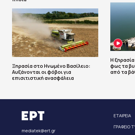
Η ξηρασία
Ξηρασία στο Ηνωμένο Βασίλειο:
φως τα βυ
Αυξάνονται οι φόβοι για
από τα β
επισιτιστική ανασφάλεια
ΕΤΑΙΡΕΙΑ
ΓΡΑΦΕΙΟ 
mediatek@ert.gr