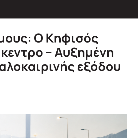
μους: Ο Κηφισός
ίκεντρο – Αυξημένη
καλοκαιρινής εξόδου