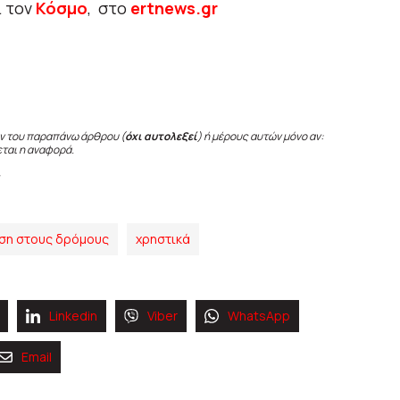
ι τον
Κόσμο
, στο
ertnews.gr
ν του παραπάνω άρθρου (
όχι αυτολεξεί
) ή μέρους αυτών μόνο αν:
εται η αναφορά.
ηση στους δρόμους
χρηστικά
Linkedin
Viber
WhatsApp
Email