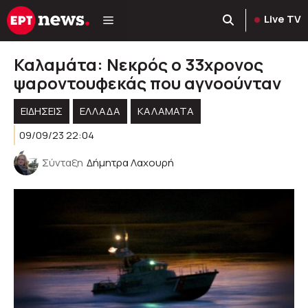
Μετάβαση
Live TV
σε
περιεχόμενο
Καλαμάτα: Νεκρός ο 33χρονος
ψαροντουφεκάς που αγνοούνταν
ΕΙΔΗΣΕΙΣ
ΕΛΛΑΔΑ
ΚΑΛΑΜΑΤΑ
09/09/23 22:04
Σύνταξη
Δήμητρα Λαχουρή