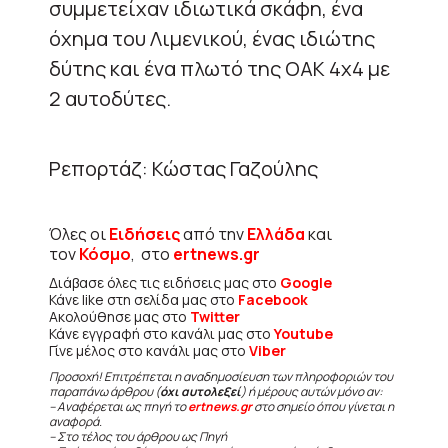
συμμετείχαν ιδιωτικά σκάφη, ένα
όχημα του Λιμενικού, ένας ιδιώτης
δύτης και ένα πλωτό της ΟΑΚ 4χ4 με
2 αυτοδύτες.
Ρεπορτάζ: Κώστας Γαζούλης
Όλες οι
Ειδήσεις
από την
Ελλάδα
και
τον
Κόσμο
, στο
ertnews.gr
Διάβασε όλες τις ειδήσεις μας στο
Google
Κάνε like στη σελίδα μας στο
Facebook
Ακολούθησε μας στο
Twitter
Κάνε εγγραφή στο κανάλι μας στο
Youtube
Γίνε μέλος στο κανάλι μας στο
Viber
Προσοχή! Επιτρέπεται η αναδημοσίευση των πληροφοριών του
παραπάνω άρθρου (
όχι αυτολεξεί
) ή μέρους αυτών μόνο αν:
– Αναφέρεται ως πηγή το
ertnews.gr
στο σημείο όπου γίνεται η
αναφορά.
– Στο τέλος του άρθρου ως Πηγή