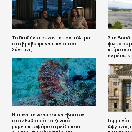
Το διαζύγιο συναντά τον πόλεμο
Στη Βουδ
στη βραβευμένη ταινία του
φώτα σε μ
Σάντανς
κτίρια γι
εν μέσω 
Η τεχνητή νοημοσύνη «βουτά»
στον Ευβοϊκό: Το ξενικό
Γερμανία:
μαργαριτοφόρο στρείδι που
Αφγανός π