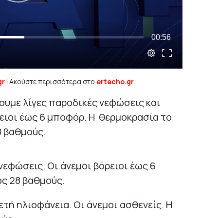
gr
| Ακούστε περισσότερα στο
ertecho.gr
ουμε λίγες παροδικές νεφώσεις και
ρειοι έως 6 μποφόρ. Η θερμοκρασία το
8 βαθμούς.
νεφώσεις. Οι άνεμοι βόρειοι έως 6
ς 28 βαθμούς.
ετή ηλιοφάνεια. Οι άνεμοι ασθενείς. Η