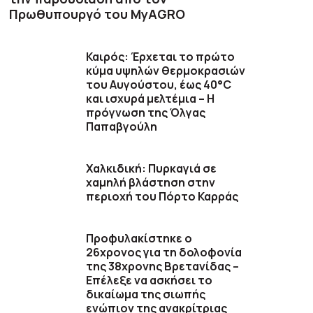
Πρωθυπουργό του MyAGRO
Καιρός: Έρχεται το πρώτο
κύμα υψηλών θερμοκρασιών
του Αυγούστου, έως 40°C
και ισχυρά μελτέμια – Η
πρόγνωση της Όλγας
Παπαβγούλη
Χαλκιδική: Πυρκαγιά σε
χαμηλή βλάστηση στην
περιοχή του Πόρτο Καρράς
Προφυλακίστηκε ο
26χρονος για τη δολοφονία
της 38χρονης Βρετανίδας –
Επέλεξε να ασκήσει το
δικαίωμα της σιωπής
ενώπιον της ανακρίτριας