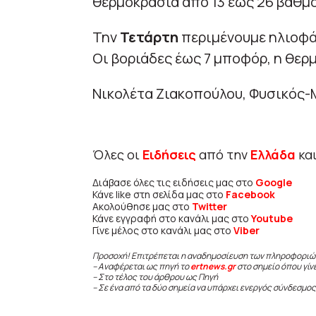
θερμοκρασία από 13 έως 26 βαθμο
Την
Τετάρτη
περιμένουμε ηλιοφάν
Οι βοριάδες έως 7 μποφόρ, η θερ
Νικολέτα Ζιακοπούλου, Φυσικός-
Όλες οι
Ειδήσεις
από την
Ελλάδα
κα
Διάβασε όλες τις ειδήσεις μας στο
Google
Κάνε like στη σελίδα μας στο
Facebook
Ακολούθησε μας στο
Twitter
Κάνε εγγραφή στο κανάλι μας στο
Youtube
Γίνε μέλος στο κανάλι μας στο
Viber
Προσοχή! Επιτρέπεται η αναδημοσίευση των πληροφοριώ
– Αναφέρεται ως πηγή το
ertnews.gr
στο σημείο όπου γίν
– Στο τέλος του άρθρου ως Πηγή
– Σε ένα από τα δύο σημεία να υπάρχει ενεργός σύνδεσμος