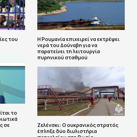
ίες του
Η Ρουμανία επιχειρεί να εκτρέψει
νερά του Δούναβη για να
παρατείνει τη λειτουργία
πυρηνικού σταθμού
ίται το
διωτικά
ς σε
Ζελένσκι: Ο ουκρανικός στρατός
έπληξε δύο διυλιστήρια