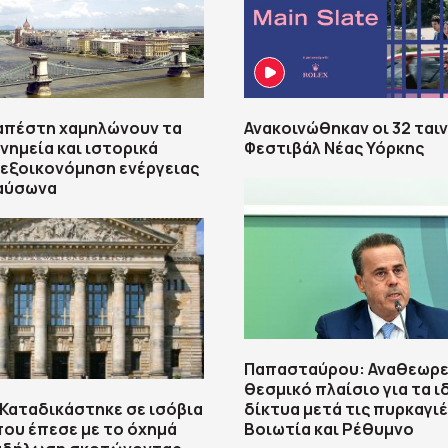
απέστη χαμηλώνουν τα
Ανακοινώθηκαν οι 32 ταιν
νημεία και ιστορικά
Φεστιβάλ Νέας Υόρκης
α εξοικονόμηση ενέργειας
καύσωνα
Παπασταύρου: Αναθεωρε
θεσμικό πλαίσιο για τα ι
 Καταδικάστηκε σε ισόβια
δίκτυα μετά τις πυρκαγιέ
ου έπεσε με το όχημά
Βοιωτία και Ρέθυμνο