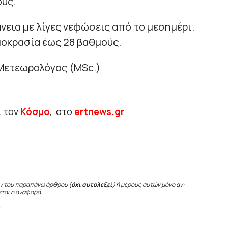
ύς.
εια με λίγες νεφώσεις από το μεσημέρι.
μοκρασία έως 28 βαθμούς.
Μετεωρολόγος (ΜSc.)
ι τον
Κόσμο
, στο
ertnews.gr
ν του παραπάνω άρθρου (
όχι αυτολεξεί
) ή μέρους αυτών μόνο αν:
εται η αναφορά.