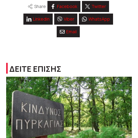
Share
Facebook
Twitter
Linkedin
Viber
WhatsApp
Email
ΔΕΙΤΕ ΕΠΙΣΗΣ