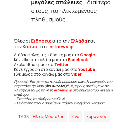
μεγάλες απώλειες
, ιδιαίτερα
στους πιο ηλικιωμένους
πληθυσμούς.
Όλες οι
Ειδήσεις
από την
Ελλάδα
και
τον
Κόσμο
, στο
ertnews.gr
Διάβασε όλες τις ειδήσεις μας στο
Google
Κάνε like στη σελίδα μας στο
Facebook
Ακολούθησε μας στο
Twitter
Κάνε εγγραφή στο κανάλι μας στο
Youtube
Γίνε μέλος στο κανάλι μας στο
Viber
Προσοχή! Επιτρέπεται η αναδημοσίευση των πληροφοριών του
παραπάνω άρθρου (
όχι αυτολεξεί
) ή μέρους αυτών μόνο αν:
– Αναφέρεται ως πηγή το
ertnews.gr
στο σημείο όπου γίνεται η
αναφορά.
– Στο τέλος του άρθρου ως Πηγή
– Σε ένα από τα δύο σημεία να υπάρχει ενεργός σύνδεσμος
TAGS
Ηλίας Μόσιαλος
Κίνα
κορονοϊός