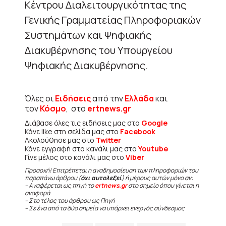
Κέντρου Διαλειτουργικότητας της
Γενικής Γραμματείας Πληροφοριακών
Συστημάτων και Ψηφιακής
Διακυβέρνησης του Υπουργείου
Ψηφιακής Διακυβέρνησης.
Όλες οι
Ειδήσεις
από την
Ελλάδα
και
τον
Κόσμο
, στο
ertnews.gr
Διάβασε όλες τις ειδήσεις μας στο
Google
Κάνε like στη σελίδα μας στο
Facebook
Ακολούθησε μας στο
Twitter
Κάνε εγγραφή στο κανάλι μας στο
Youtube
Γίνε μέλος στο κανάλι μας στο
Viber
Προσοχή! Επιτρέπεται η αναδημοσίευση των πληροφοριών του
παραπάνω άρθρου (
όχι αυτολεξεί
) ή μέρους αυτών μόνο αν:
– Αναφέρεται ως πηγή το
ertnews.gr
στο σημείο όπου γίνεται η
αναφορά.
– Στο τέλος του άρθρου ως Πηγή
– Σε ένα από τα δύο σημεία να υπάρχει ενεργός σύνδεσμος