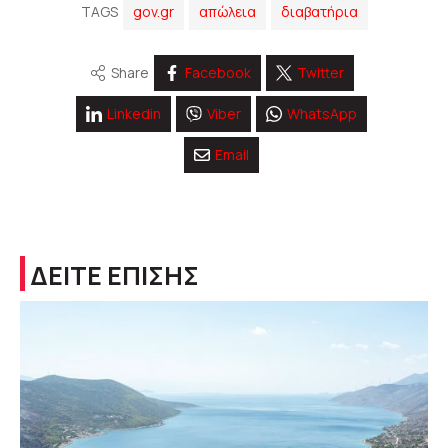
TAGS
gov.gr
απώλεια
διαβατήρια
Share
Facebook
Twitter
Linkedin
Viber
WhatsApp
Email
ΔΕΙΤΕ ΕΠΙΣΗΣ