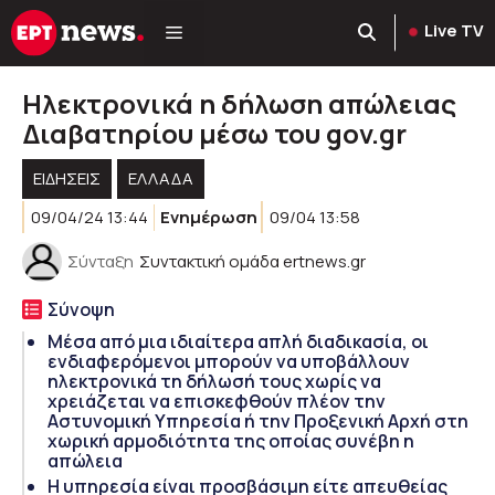
Μετάβαση
Live TV
σε
περιεχόμενο
Ηλεκτρονικά η δήλωση απώλειας
Διαβατηρίου μέσω του gov.gr
ΕΙΔΗΣΕΙΣ
ΕΛΛΑΔΑ
09/04/24 13:44
Ενημέρωση
09/04 13:58
Σύνταξη
Συντακτική ομάδα ertnews.gr
Σύνοψη
Μέσα από μια ιδιαίτερα απλή διαδικασία, οι
ενδιαφερόμενοι μπορούν να υποβάλλουν
ηλεκτρονικά τη δήλωσή τους χωρίς να
χρειάζεται να επισκεφθούν πλέον την
Αστυνομική Υπηρεσία ή την Προξενική Αρχή στη
χωρική αρμοδιότητα της οποίας συνέβη η
απώλεια
Η υπηρεσία είναι προσβάσιμη είτε απευθείας