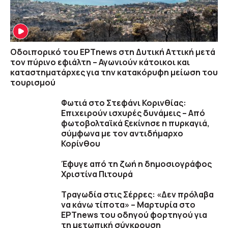
Οδοιπορικό του ΕΡΤnews στη Δυτική Αττική μετά
τον πύρινο εφιάλτη – Αγωνιούν κάτοικοι και
καταστηματάρχες για την κατακόρυφη μείωση του
τουρισμού
Φωτιά στο Στεφάνι Κορινθίας:
Επιχειρούν ισχυρές δυνάμεις – Από
φωτοβολταϊκά ξεκίνησε η πυρκαγιά,
σύμφωνα με τον αντιδήμαρχο
Κορίνθου
Έφυγε από τη ζωή η δημοσιογράφος
Χριστίνα Πιτουρά
Τραγωδία στις Σέρρες: «Δεν πρόλαβα
να κάνω τίποτα» – Μαρτυρία στο
ΕΡΤnews του οδηγού φορτηγού για
τη μετωπική σύγκρουση