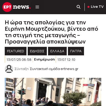
Μετάβαση
Live TV
σε
περιεχόμενο
Η ώρα της απολογίας για την
Ειρήνη Μουρτζούκου, βίντεο από
τη στιγμή της μεταγωγής –
Προαναγγελία αποκαλύψεων
FEATURED
ΕΙΔΗΣΕΙΣ
ΕΛΛΑΔΑ
ΠΑΤΡΑ
13/07/25 06:58
Ενημέρωση
13/07 12:10
Σύνταξη
Συντακτική ομάδα ertnews.gr