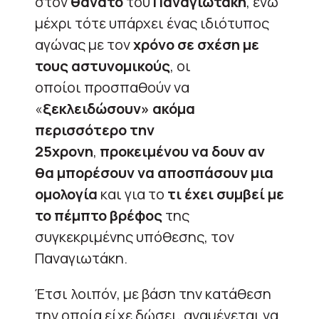
στον
θάνατο
του
Παναγιωτάκη
, ενώ
μέχρι τότε υπάρχει ένας ιδιότυπος
αγώνας με τον
χρόνο σε σχέση με
τους αστυνομικούς
, οι
οποίοι προσπαθούν να
«
ξεκλειδώσουν» ακόμα
περισσότερο την
25χρονη
,
προκειμένου να δουν αν
θα μπορέσουν να αποσπάσουν μια
ομολογία
και για το
τι έχει συμβεί με
το πέμπτο βρέφος
της
συγκεκριμένης υπόθεσης, τον
Παναγιωτάκη.
Έτσι λοιπόν, με βάση την κατάθεση
την οποία είχε δώσει, αναμένεται να