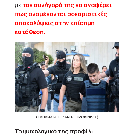
με
τον συνήγορό της να αναφέρει
πως αναμένονται σοκαριστικές
αποκαλύψεις στην επίσημη
κατάθεση.
(ΤΑΤΙΑΝΑ ΜΠΟΛΑΡΗ/EUROKINISSI)
Το ψυχολογικό της προφίλ: