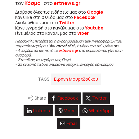
τον
Κόσμο
, στο
ertnews.gr
Διάβασε όλες τις ειδήσεις μας στο
Google
Κάνε like στη σελίδα μας στο
Facebook
Ακολούθησε μας στο
Twitter
Κάνε εγγραφή στο κανάλι μας στο
Youtube
Γίνε μέλος στο κανάλι μας στο
Viber
Προσοχή! Επιτρέπεται η αναδημοσίευση των πληροφοριών του
παραπάνω άρθρου (
όχι αυτολεξεί
) ή μέρους αυτών μόνο αν:
– Αναφέρεται ως πηγή το
ertnews.gr
στο σημείο όπου γίνεται η
αναφορά.
– Στο τέλος του άρθρου ως Πηγή
– Σε ένα από τα δύο σημεία να υπάρχει ενεργός σύνδεσμος
TAGS
Ειρήνη Μουρτζούκου
Share
Facebook
Twitter
Linkedin
Viber
WhatsApp
Email