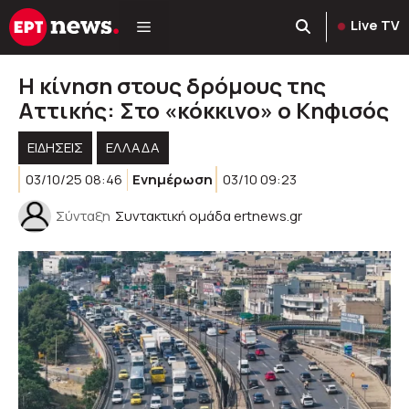
Μετάβαση
Live TV
σε
περιεχόμενο
Η κίνηση στους δρόμους της
Αττικής: Στο «κόκκινο» ο Κηφισός
ΕΙΔΗΣΕΙΣ
ΕΛΛΑΔΑ
03/10/25 08:46
Ενημέρωση
03/10 09:23
Σύνταξη
Συντακτική ομάδα ertnews.gr