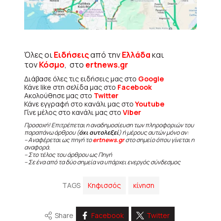
Όλες οι
Ειδήσεις
από την
Ελλάδα
και
τον
Κόσμο
, στο
ertnews.gr
Διάβασε όλες τις ειδήσεις μας στο
Google
Κάνε like στη σελίδα μας στο
Facebook
Ακολούθησε μας στο
Twitter
Κάνε εγγραφή στο κανάλι μας στο
Youtube
Γίνε μέλος στο κανάλι μας στο
Viber
Προσοχή! Επιτρέπεται η αναδημοσίευση των πληροφοριών του
παραπάνω άρθρου (
όχι αυτολεξεί
) ή μέρους αυτών μόνο αν:
– Αναφέρεται ως πηγή το
ertnews.gr
στο σημείο όπου γίνεται η
αναφορά.
– Στο τέλος του άρθρου ως Πηγή
– Σε ένα από τα δύο σημεία να υπάρχει ενεργός σύνδεσμος
TAGS
Κηφισσός
κίνηση
Share
Facebook
Twitter