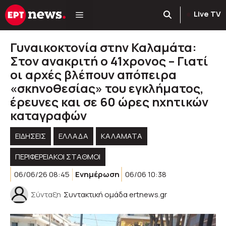
Μετάβαση
Live TV
σε
περιεχόμενο
Γυναικοκτονία στην Καλαμάτα:
Στον ανακριτή ο 41χρονος – Γιατί
οι αρχές βλέπουν απόπειρα
«σκηνοθεσίας» του εγκλήματος,
έρευνες και σε 60 ώρες ηχητικών
καταγραφών
ΕΙΔΗΣΕΙΣ
ΕΛΛΑΔΑ
ΚΑΛΑΜΑΤΑ
ΠΕΡΙΦΕΡΕΙΑΚΟΊ ΣΤΑΘΜΟΊ
06/06/26 08:45
Ενημέρωση
06/06 10:38
Σύνταξη
Συντακτική ομάδα ertnews.gr