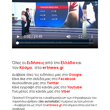
Όλες οι
Ειδήσεις
από την
Ελλάδα
και
τον
Κόσμο
, στο
ertnews.gr
Διάβασε όλες τις ειδήσεις μας στο
Google
Κάνε like στη σελίδα μας στο
Facebook
Ακολούθησε μας στο
Twitter
Κάνε εγγραφή στο κανάλι μας στο
Youtube
Γίνε μέλος στο κανάλι μας στο
Viber
Προσοχή! Επιτρέπεται η αναδημοσίευση των πληροφοριών του
παραπάνω άρθρου (
όχι αυτολεξεί
) ή μέρους αυτών μόνο αν:
– Αναφέρεται ως πηγή το
ertnews.gr
στο σημείο όπου γίνεται η
αναφορά.