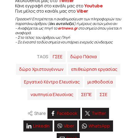
Ακολούθησε μας στο
Twitter
Κάνε εγγραφή στο κανάλι μας στο
Youtube
Γίνε μέλος στο κανάλι μας στο
Viber
Προσοχή! Επιτρέπεται η αναδημοσίευση των πληροφοριών του
παραπάνω άρθρου (
όχι αυτολεξεί
) ή μέρους αυτών μόνο αν:
– Αναφέρεται ως πηγή το
ertnews.gr
στο σημείο όπου γίνεται η
αναφορά.
– Στο τέλος του άρθρου ως Πηγή
– Σε ένα από τα δύο σημεία να υπάρχει ενεργός σύνδεσμος
TAGS
ΓΣΕΕ
δώρο Πάσχα
δώρο Χριστουγέννων
επιθεώρηση εργασίας
Εργατικό Κέντρο Ελευσίνας
μισθοδοσία
ναυπηγεία Ελευσίνας
ΣΕΠΕ
ΣΣΕ
Share
Facebook
Twitter
Linkedin
Viber
WhatsApp