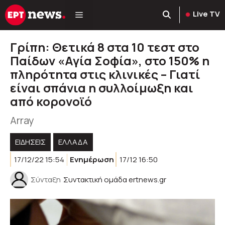
Μετάβαση
Live TV
σε
περιεχόμενο
Γρίπη: Θετικά 8 στα 10 τεστ στο
Παίδων «Αγία Σοφία», στο 150% η
πληρότητα στις κλινικές – Γιατί
είναι σπάνια η συλλοίμωξη και
από κορονοϊό
Array
ΕΙΔΗΣΕΙΣ
ΕΛΛΑΔΑ
17/12/22 15:54
Ενημέρωση
17/12 16:50
Σύνταξη
Συντακτική ομάδα ertnews.gr