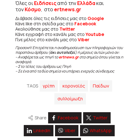
Όλες οι
Ειδήσεις
από την
Ελλάδα
και
τον
Κόσμο
, στο
ertnews.gr
Διάβασε όλες τις ειδήσεις μας στο
Google
Κάνε like στη σελίδα μας στο
Facebook
Ακολούθησε μας στο
Twitter
Κάνε εγγραφή στο κανάλι μας στο
Youtube
Γίνε μέλος στο κανάλι μας στο
Viber
Προσοχή! Επιτρέπεται η αναδημοσίευση των πληροφοριών του
παραπάνω άρθρου (
όχι αυτολεξεί
) ή μέρους αυτών μόνο αν:
– Αναφέρεται ως πηγή το
ertnews.gr
στο σημείο όπου γίνεται η
αναφορά.
– Στο τέλος του άρθρου ως Πηγή
– Σε ένα από τα δύο σημεία να υπάρχει ενεργός σύνδεσμος
TAGS
γρίπη
κορονοϊός
Παίδων
συλλοίμωξη
Share
Facebook
Twitter
Linkedin
Viber
WhatsApp