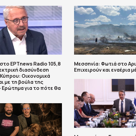
στο ΕΡΤnews Radio 105,8
Μεσσηνία: Φωτιά στο Αρι
λεκτρική διασύνδεση
Επιχειρούν και εναέρια μ
 Κύπρου: Οικονομικά
αι με τη βούλα της
– Ερώτημα για το πότε θα