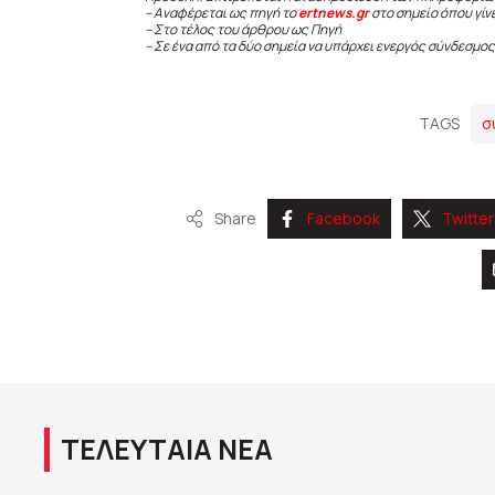
– Αναφέρεται ως πηγή το
ertnews.gr
στο σημείο όπου γίν
– Στο τέλος του άρθρου ως Πηγή
– Σε ένα από τα δύο σημεία να υπάρχει ενεργός σύνδεσμος
TAGS
σ
Share
Facebook
Twitter
ΤΕΛΕΥΤΑΙΑ ΝΕΑ