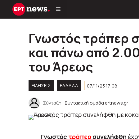
Μετάβαση
σε
περιεχόμενο
Γνωστός τράπερ σ
και πάνω από 2.0
του Άρεως
ΕΙΔΗΣΕΙΣ
ΕΛΛΑΔΑ
07/11/23 17:08
Σύνταξη
Συντακτική ομάδα ertnews.gr
Γνωστός
τράπερ
συνελήφθη
έχο