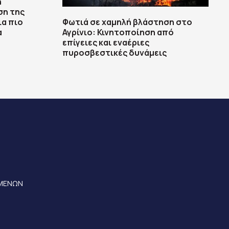
ή
ση της
ια πιο
Φωτιά σε χαμηλή βλάστηση στο
α
Αγρίνιο: Κινητοποίηση από
επίγειες και εναέριες
πυροσβεστικές δυνάμεις
ΟΜΕΝΩΝ