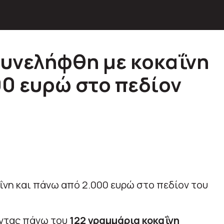
υνελήφθη με κοκαΐνη
00 ευρώ στο πεδίον
ντας πάνω του
122 γραμμάρια κοκαΐνη