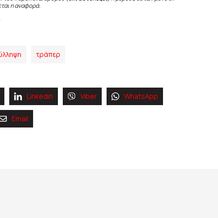
εται η αναφορά.
ύλληψη
τράπερ
Linkedin
Viber
WhatsApp
Email