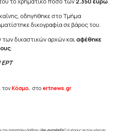
 του το χρηματικό ποσό των
2.350 ευρώ
.
οκαΐνης, οδηγήθηκε στο Τμήμα
ματίστηκε δικογραφία σε βάρος του.
 των δικαστικών αρχών και
αφέθηκε
ρους
.
 ΕΡΤ
ι τον
Κόσμο
, στο
ertnews.gr
ν του παραπάνω άρθρου (
όχι αυτολεξεί
) ή μέρους αυτών μόνο αν: