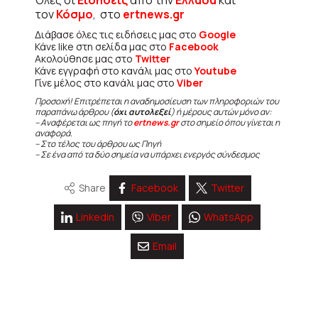
τον
Κόσμο
, στο
ertnews.gr
Διάβασε όλες τις ειδήσεις μας στο
Google
Κάνε like στη σελίδα μας στο
Facebook
Ακολούθησε μας στο
Twitter
Κάνε εγγραφή στο κανάλι μας στο
Youtube
Γίνε μέλος στο κανάλι μας στο
Viber
Προσοχή! Επιτρέπεται η αναδημοσίευση των πληροφοριών του
παραπάνω άρθρου (
όχι αυτολεξεί
) ή μέρους αυτών μόνο αν:
– Αναφέρεται ως πηγή το
ertnews.gr
στο σημείο όπου γίνεται η
αναφορά.
– Στο τέλος του άρθρου ως Πηγή
– Σε ένα από τα δύο σημεία να υπάρχει ενεργός σύνδεσμος
Share
Facebook
Twitter
Linkedin
Viber
WhatsApp
Email