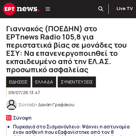
Μετάβαση
Live TV
σε
περιεχόμενο
Γιαννακός (ΠΟΕΔΗΝ) στο
ΕΡΤnews Radio 105,8 για
περιστατικά βίας σε μονάδες του
ΕΣΥ: Να επανενεργοποιηθεί το
εκπαιδευμένο από την ΕΛ.ΑΣ.
προσωπικό ασφαλείας
ΕΙΔΗΣΕΙΣ
ΕΛΛΑΔΑ
ΣΥΝΕΝΤΕΥΞΕΙΣ
09/07/26 13:47
Σύνταξη
Δανάη Γραφάκου
Σύνοψη
Πυρκαγιά στο Σισμανόγλειο: Ψάχνει η αστυνομία
έναν ασθενή που εξαφανίστηκε από τον 8