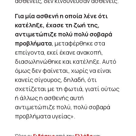
ασθενείς, δεν κινδύνευσαν ασθενείς.
Για μία ασθενή η οποία λένε ότι
κατέληξε, έχασε τη ζωή της,
αντιμετώπιζε πολύ πολύ σοβαρά
προβλήματα
, μεταφέρθηκε στα
επείγοντα, εκεί έκανε ανακοπή,
διασωληνώθηκε και κατέληξε. Αυτό
όμως δεν φαίνεται, χωρίς να είναι
κανείς σίγουρος, δηλαδή, ότι
σχετίζεται με τη φωτιά, γιατί ούτως
ή άλλως η ασθενής αυτή
αντιμετώπιζε πολύ, πολύ σοβαρά
προβλήματα υγείας».
Όλες οι
Ειδήσεις
από την
Ελλάδα
και