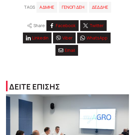
TAGS
ΑΔΜΗΕ
ΓΕΝΟΠ ΔΕΗ
ΔΕΔΔΗΕ
Share
Facebook
Twitter
Linkedin
Viber
WhatsApp
Email
ΔΕΙΤΕ ΕΠΙΣΗΣ