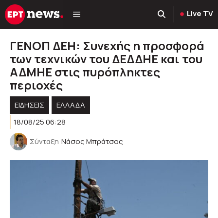
Μετάβαση
Live TV
σε
περιεχόμενο
ΓΕΝΟΠ ΔΕΗ: Συνεχής η προσφορά
των τεχνικών του ΔΕΔΔΗΕ και του
ΑΔΜΗΕ στις πυρόπληκτες
περιοχές
ΕΙΔΗΣΕΙΣ
ΕΛΛΑΔΑ
18/08/25 06:28
Σύνταξη
Νάσος Μπράτσος