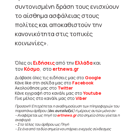
συντονισμένη δράση τους ενισχύουν
το αίσθημα ασφάλειας στους
πολίτες και αποκαθιστούν την
κανονικότητα στις τοπικές
κοινωνίες».
Όλες οι
Ειδήσεις
από την
Ελλάδα
και
τον
Κόσμο
, στο
ertnews.gr
Διάβασε όλες τις ειδήσεις μας στο
Google
Κάνε like στη σελίδα μας στο
Facebook
Ακολούθησε μας στο
Twitter
Κάνε εγγραφή στο κανάλι μας στο
Youtube
Γίνε μέλος στο κανάλι μας στο
Viber
Προσοχή! Επιτρέπεται η αναδημοσίευση των πληροφοριών του
παραπάνω άρθρου (
όχι αυτολεξεί
) ή μέρους αυτών μόνο αν:
– Αναφέρεται ως πηγή το
ertnews.gr
στο σημείο όπου γίνεται η
αναφορά.
– Στο τέλος του άρθρου ως Πηγή
– Σε ένα από τα δύο σημεία να υπάρχει ενεργός σύνδεσμος