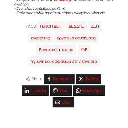
αναφορά.
– Στο τέλος του άρθρου ως Πηγή
– Σε ένα από τα δύο σημεία να υπάρχει ενεργός σύνδεσμος
TAGS
ΓΕΝΟΠ ΔΕΗ
ΔΕΔΔΗΕ
ΔΕΗ
εναερίτης
εργατικά ατυχήματα
Εργατικό ατύχημα
ΥΑΕ
Υγιεινή και ασφάλεια στην εργασία
Share
Facebook
Twitter
Linkedin
Viber
WhatsApp
Email