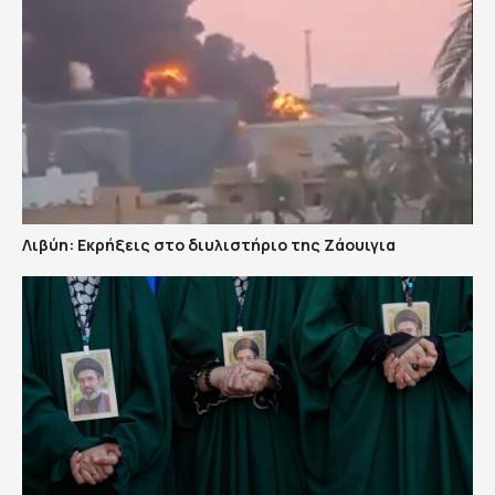
Λιβύη: Εκρήξεις στο διυλιστήριο της Ζάουιγια