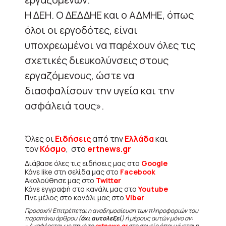
Η ΔΕΗ. Ο ΔΕΔΔΗΕ και ο ΑΔΜΗΕ, όπως
όλοι οι εργοδότες, είναι
υποχρεωμένοι να παρέχουν όλες τις
σχετικές διευκολύνσεις στους
εργαζόμενους, ώστε να
διασφαλίσουν την υγεία και την
ασφάλειά τους».
Όλες οι
Ειδήσεις
από την
Ελλάδα
και
τον
Κόσμο
, στο
ertnews.gr
Διάβασε όλες τις ειδήσεις μας στο
Google
Κάνε like στη σελίδα μας στο
Facebook
Ακολούθησε μας στο
Twitter
Κάνε εγγραφή στο κανάλι μας στο
Youtube
Γίνε μέλος στο κανάλι μας στο
Viber
Προσοχή! Επιτρέπεται η αναδημοσίευση των πληροφοριών του
παραπάνω άρθρου (
όχι αυτολεξεί
) ή μέρους αυτών μόνο αν:
– Αναφέρεται ως πηγή το
ertnews.gr
στο σημείο όπου γίνεται η