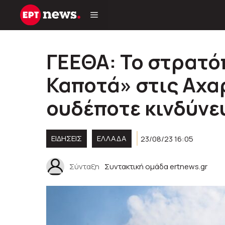
Μετάβαση
σε
περιεχόμενο
ΓΕΕΘΑ: Το στρατό
Καποτά» στις Αχα
ουδέποτε κινδύνε
ΕΙΔΗΣΕΙΣ
ΕΛΛΑΔΑ
23/08/23 16:05
Σύνταξη
Συντακτική ομάδα ertnews.gr