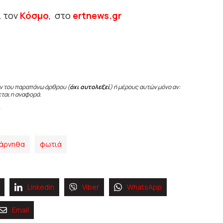
ι τον
Κόσμο
, στο
ertnews.gr
ν του παραπάνω άρθρου (
όχι αυτολεξεί
) ή μέρους αυτών μόνο αν:
εται η αναφορά.
άρνηθα
φωτιά
Linkedin
Viber
WhatsApp
Email