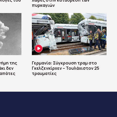
κλογές του
χώρες στην κατάσβεση των
πυρκαγιών
νήμη της
Γερμανία: Σύγκρουση τραμ στο
άκι δεν
Γκελζενκίρχεν – Τουλάχιστον 25
ταπάτες
τραυματίες