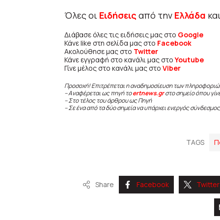
Όλες οι
Ειδήσεις
από την
Ελλάδα
κα
Διάβασε όλες τις ειδήσεις μας στο
Google
Κάνε like στη σελίδα μας στο
Facebook
Ακολούθησε μας στο
Twitter
Κάνε εγγραφή στο κανάλι μας στο
Youtube
Γίνε μέλος στο κανάλι μας στο
Viber
Προσοχή! Επιτρέπεται η αναδημοσίευση των πληροφοριώ
– Αναφέρεται ως πηγή το
ertnews.gr
στο σημείο όπου γίν
– Στο τέλος του άρθρου ως Πηγή
– Σε ένα από τα δύο σημεία να υπάρχει ενεργός σύνδεσμος
TAGS
Π
Share
Facebook
Twitter