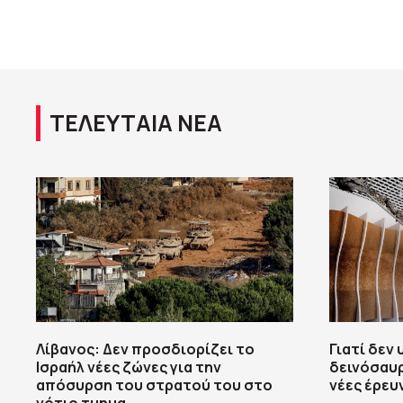
ΤΕΛΕΥΤΑΙΑ ΝΕΑ
Λίβανος: Δεν προσδιορίζει το
Γιατί δεν
Ισραήλ νέες ζώνες για την
δεινόσαυρ
απόσυρση του στρατού του στο
νέες έρευ