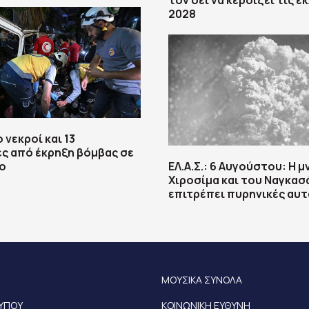
τον δει να κερδίζει τις ε
2028
 νεκροί και 13
ς από έκρηξη βόμβας σε
ο
ΕΛ.Α.Σ.: 6 Αυγούστου: Η μ
Χιροσίμα και του Ναγκασ
επιτρέπει πυρηνικές αυ
ΜΟΥΣΙΚΑ ΣΥΝΟΛΑ
ΤΥΠΟΥ
ΚΟΙΝΩΝΙΚΗ ΕΥΘΥΝΗ