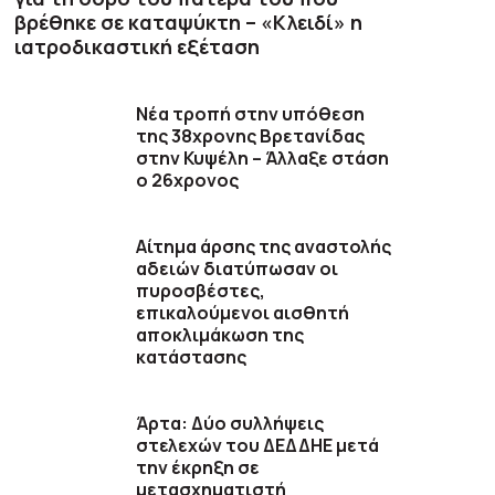
βρέθηκε σε καταψύκτη – «Κλειδί» η
ιατροδικαστική εξέταση
Νέα τροπή στην υπόθεση
της 38χρονης Βρετανίδας
στην Κυψέλη – Άλλαξε στάση
ο 26χρονος
Αίτημα άρσης της αναστολής
αδειών διατύπωσαν οι
πυροσβέστες,
επικαλούμενοι αισθητή
αποκλιμάκωση της
κατάστασης
Άρτα: Δύο συλλήψεις
στελεχών του ΔΕΔΔΗΕ μετά
την έκρηξη σε
μετασχηματιστή