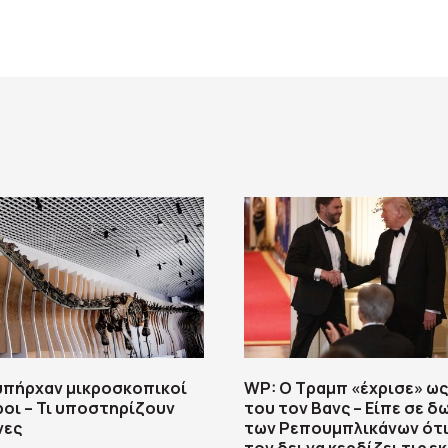
 υπήρχαν μικροσκοπικοί
WP: Ο Τραμπ «έχρισε» ω
οι – Τι υποστηρίζουν
του τον Βανς – Είπε σε δ
νες
των Ρεπουμπλικάνων ότι