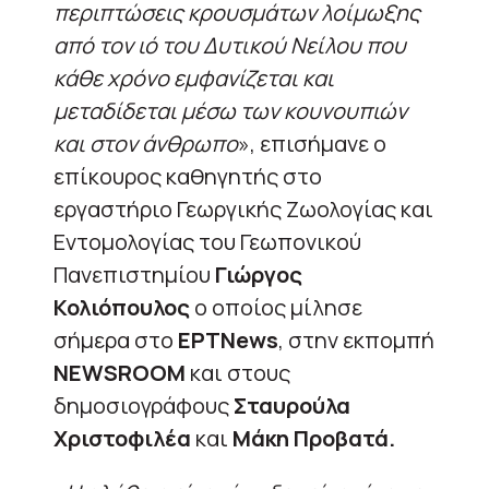
περιπτώσεις κρουσμάτων λοίμωξης
από τον ιό του Δυτικού Νείλου που
κάθε χρόνο εμφανίζεται και
μεταδίδεται μέσω των κουνουπιών
και στον άνθρωπο
», επισήμανε ο
επίκουρος καθηγητής στο
εργαστήριο Γεωργικής Ζωολογίας και
Εντομολογίας του Γεωπονικού
Πανεπιστημίου
Γιώργος
Κολιόπουλος
ο οποίος μίλησε
σήμερα στο
ΕΡΤNews
, στην εκπομπή
NEWSROOM
και στους
δημοσιογράφους
Σταυρούλα
Χριστοφιλέα
και
Μάκη Προβατά.