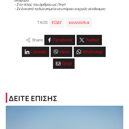
αναφορά.
– Στο τέλος του άρθρου ως Πηγή
– Σε ένα από τα δύο σημεία να υπάρχει ενεργός σύνδεσμος
TAGS
ΕΟΔΥ
κουνούπια
Share
Facebook
Twitter
Linkedin
Viber
WhatsApp
Email
ΔΕΙΤΕ ΕΠΙΣΗΣ