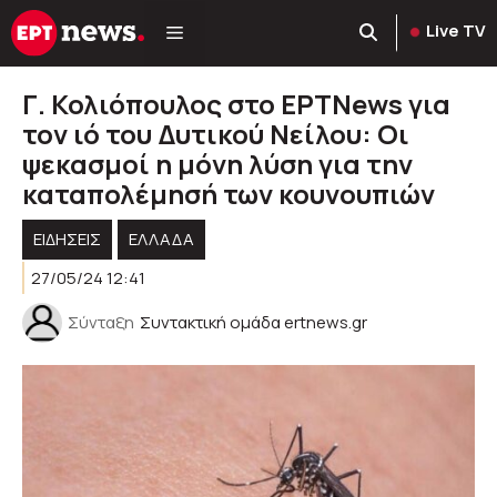
Μετάβαση
Live TV
σε
περιεχόμενο
Γ. Κολιόπουλος στο ΕΡΤNews για
τον ιό του Δυτικού Νείλου: Οι
ψεκασμοί η μόνη λύση για την
καταπολέμησή των κουνουπιών
ΕΙΔΗΣΕΙΣ
ΕΛΛΑΔΑ
27/05/24 12:41
Σύνταξη
Συντακτική ομάδα ertnews.gr