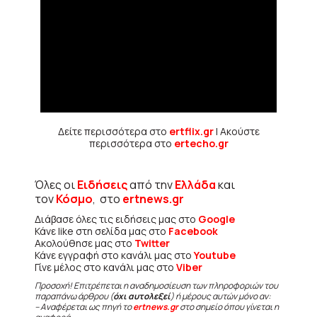
Δείτε περισσότερα στο
ertflix.gr
| Ακούστε
περισσότερα στο
ertecho.gr
Όλες οι
Ειδήσεις
από την
Ελλάδα
και
τον
Κόσμο
, στο
ertnews.gr
Διάβασε όλες τις ειδήσεις μας στο
Google
Κάνε like στη σελίδα μας στο
Facebook
Ακολούθησε μας στο
Twitter
Κάνε εγγραφή στο κανάλι μας στο
Youtube
Γίνε μέλος στο κανάλι μας στο
Viber
Προσοχή! Επιτρέπεται η αναδημοσίευση των πληροφοριών του
παραπάνω άρθρου (
όχι αυτολεξεί
) ή μέρους αυτών μόνο αν:
– Αναφέρεται ως πηγή το
ertnews.gr
στο σημείο όπου γίνεται η