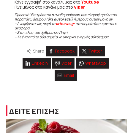
Κάνε εγγραφή στο κανάλι μας στο
Youtube
Γίνε μέλος στο κανάλι μας στο
Viber
Προσοχή! Επιτρέπεται η αναδημοσίευση των πληροφοριών του
παραπάνω άρθρου (
όχι αυτολεξεί
) ή μέρους αυτών μόνο αν:
– Αναφέρεται ως πηγή το
ertnews.gr
στο σημείο όπου γίνεται η
αναφορά.
– Στο τέλος του άρθρου ως Πηγή
– Σε ένα από τα δύο σημεία να υπάρχει ενεργός σύνδεσμος
Share
Facebook
Twitter
Linkedin
Viber
WhatsApp
Email
ΔΕΙΤΕ ΕΠΙΣΗΣ