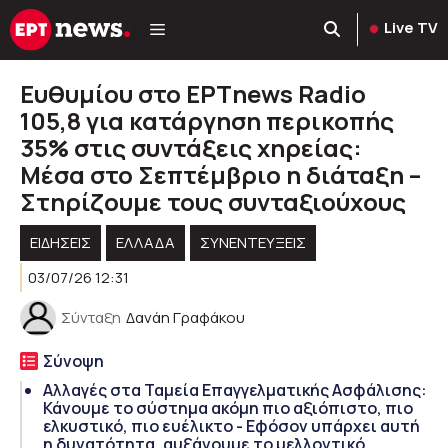
Μετάβαση
Live TV
σε
περιεχόμενο
Ευθυμίου στο ΕΡΤnews Radio
105,8 για κατάργηση περικοπής
35% στις συντάξεις χηρείας:
Μέσα στο Σεπτέμβριο η διάταξη –
Στηρίζουμε τους συνταξιούχους
ΕΙΔΗΣΕΙΣ
ΕΛΛΑΔΑ
ΣΥΝΕΝΤΕΥΞΕΙΣ
03/07/26 12:31
Σύνταξη
Δανάη Γραφάκου
Σύνοψη
Αλλαγές στα Ταμεία Επαγγελματικής Ασφάλισης:
Κάνουμε το σύστημα ακόμη πιο αξιόπιστο, πιο
ελκυστικό, πιο ευέλικτο - Εφόσον υπάρχει αυτή
η δυνατότητα, αυξάνουμε το μελλοντικό