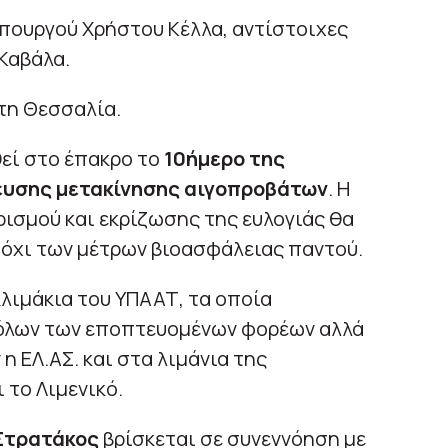
πουργού Χρήστου Κέλλα, αντίστοιχες
 Καβάλα.
στη Θεσσαλία.
εί στο έπακρο το
10ήμερο της
υσης μετακίνησης αιγοπροβάτων
. Η
ισμού και εκρίζωσης της ευλογιάς θα
 όχι των μέτρων βιοασφάλειας παντού.
λιμάκια του ΥΠΑΑΤ, τα οποία
 όλων των εποπτευομένων φορέων αλλά
η ΕΛ.ΑΣ. και στα λιμάνια της
 το Λιμενικό.
Στρατάκος
βρίσκεται σε συνεννόηση με