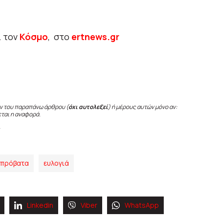
ι τον
Κόσμο
, στο
ertnews.gr
ν του παραπάνω άρθρου (
όχι αυτολεξεί
) ή μέρους αυτών μόνο αν:
εται η αναφορά.
οπρόβατα
ευλογιά
Linkedin
Viber
WhatsApp