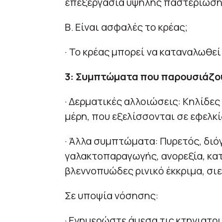
επεξεργασία υψηλής παστερίωση
Β. Είναι ασφαλές το κρέας;
· Το κρέας μπορεί να καταναλωθεί
3: Συμπτώματα που παρουσιάζο
· Δερματικές αλλοιώσεις: Κηλίδες
μέρη, που εξελίσσονται σε εφελκί
· Άλλα συμπτώματα: Πυρετός, δι
γαλακτοπαραγωγής, ανορεξία, κατ
βλεννοπυώδες ρινικό έκκριμα, σιε
Σε υποψία νόσησης:
· Ενημερώστε άμεσα τις κτηνιατρι