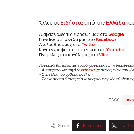
Όλες οι
Ειδήσεις
από την
Ελλάδα
κα
Διάβασε όλες τις ειδήσεις μας στο
Google
Κάνε like στη σελίδα μας στο
Facebook
Ακολούθησε μας στο
Twitter
Κάνε εγγραφή στο κανάλι μας στο
Youtube
Γίνε μέλος στο κανάλι μας στο
Viber
Προσοχή! Επιτρέπεται η αναδημοσίευση των πληροφοριώ
– Αναφέρεται ως πηγή το
ertnews.gr
στο σημείο όπου γίν
– Στο τέλος του άρθρου ως Πηγή
– Σε ένα από τα δύο σημεία να υπάρχει ενεργός σύνδεσμος
TAGS
αιγ
Share
Facebook
Twitter