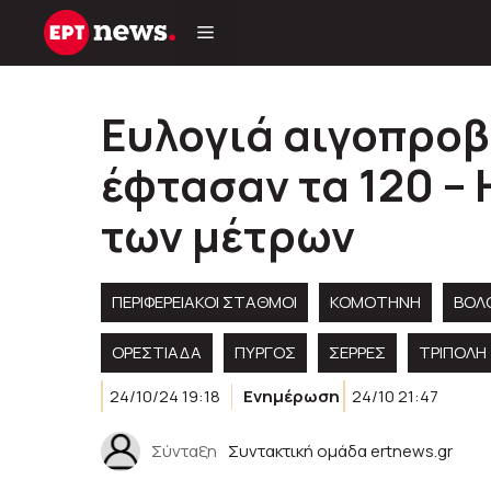
Μετάβαση
σε
περιεχόμενο
Ευλογιά αιγοπροβ
έφτασαν τα 120 –
των μέτρων
ΠΕΡΙΦΕΡΕΙΑΚΟΊ ΣΤΑΘΜΟΊ
KOMOTHNH
ΒΟΛ
ΟΡΕΣΤΙΑΔΑ
ΠΥΡΓΟΣ
ΣΕΡΡΕΣ
ΤΡΙΠΟΛΗ
24/10/24 19:18
Ενημέρωση
24/10 21:47
Σύνταξη
Συντακτική ομάδα ertnews.gr