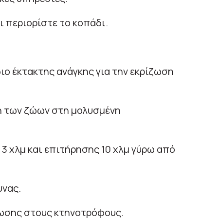
 περιορίστε το κοπάδι.
ιο έκτακτης ανάγκης για την εκρίζωση
ή των ζώων στη μολυσμένη
3 χλμ και επιτήρησης 10 χλμ γύρω από
υνας.
ωσης στους κτηνοτρόφους.