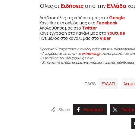
Όλες οι
Ειδήσεις
από την
Ελλάδα
κα
Διάβασε όλες τις ειδήσεις μας στο
Google
Κάνε like στη σελίδα μας στο
Facebook
Ακολούθησε μας στο
Twitter
Κάνε εγγραφή στο κανάλι μας στο
Youtube
Γίνε μέλος στο κανάλι μας στο
Viber
Προσοχή! Επιτρέπεται η αναδημοσίευση των πληροφοριώ
– Αναφέρεται ως πηγή το
ertnews.gr
στο σημείο όπου γίν
– Στο τέλος του άρθρου ως Πηγή
– Σε ένα από τα δύο σημεία να υπάρχει ενεργός σύνδεσμος
TAGS
ΕΥΔΑΠ
λειψ
Share
Facebook
Twitter