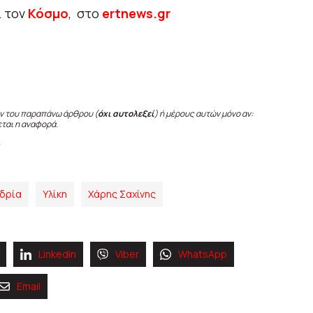
ι τον
Κόσμο
, στο
ertnews.gr
ν του παραπάνω άρθρου (
όχι αυτολεξεί
) ή μέρους αυτών μόνο αν:
εται η αναφορά.
υδρία
Υλίκη
Χάρης Σαχίνης
Linkedin
Viber
WhatsApp
Email