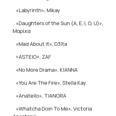
«Labyrinth», Mikay
«Daughters of the Sun (A, E, I, O, U)»,
Μαρίκα
«Mad About it», D3lta
«ASTEIO», ZAF
«No More Drama», ΚΙΑΝΝΑ
«You Are The Fire», Stella Kay
«Anatello», TIANORA
«Whatcha Doin To Me», Victoria