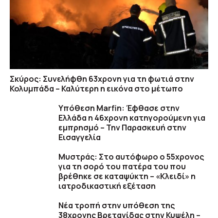
Σκύρος: Συνελήφθη 63χρονη για τη φωτιά στην
Κολυμπάδα – Καλύτερη η εικόνα στο μέτωπο
Υπόθεση Marfin: Έφθασε στην
Ελλάδα η 46χρονη κατηγορούμενη για
εμπρησμό – Την Παρασκευή στην
Εισαγγελία
Μυστράς: Στο αυτόφωρο ο 55χρονος
για τη σορό του πατέρα του που
βρέθηκε σε καταψύκτη – «Κλειδί» η
ιατροδικαστική εξέταση
Νέα τροπή στην υπόθεση της
38χρονης Βρετανίδας στην Κυψέλη –