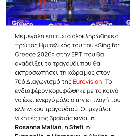
Με μεγάλη επιτυχία ολοκληρώθηκε ο
πρώτος Ημιτελικός του του «Sing for
Greece 2026» στην ΕΡΤ που θα
αναδείξει το τραγούδι που θα
εκπροσωπήσει τη χώρα μας στον
70ό Διαγωνισμό της
Eurovision
. Το
ενδιαφέρον κορυφώθηκε με το κοινό
να έχει ενεργό ρόλο στην επιλογή του
ελληνικού τραγουδιού. Οι μεγάλοι
νικητές της βραδιάς είναι:
η
Rosanna Mailan, η Stefi, η