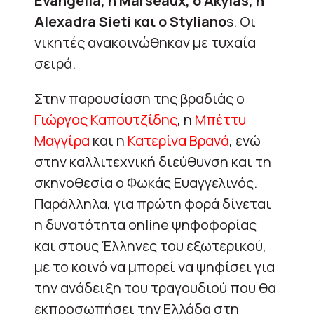
Evangelia, η Marseaux, ο Akylas, η
Αlexadra Sieti και ο Styliano
s. Οι
νικητές ανακοινώθηκαν με τυχαία
σειρά.
Στην παρουσίαση της βραδιάς ο
Γιώργος Καπουτζίδης
, η
Μπέττυ
Μαγγίρα
και η
Κατερίνα Βρανά
, ενώ
στην καλλιτεχνική διεύθυνση και τη
σκηνοθεσία ο Φωκάς Ευαγγελινός.
Παράλληλα, για πρώτη φορά δίνεται
η δυνατότητα online ψηφοφορίας
και στους Έλληνες του εξωτερικού,
με το κοινό να μπορεί να ψηφίσει για
την ανάδειξη του τραγουδιού που θα
εκπροσωπήσει την Ελλάδα στη