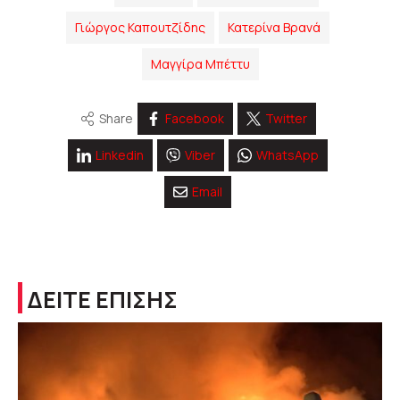
Γιώργος Καπουτζίδης
Κατερίνα Βρανά
Μαγγίρα Μπέττυ
Share
Facebook
Twitter
Linkedin
Viber
WhatsApp
Email
ΔΕΙΤΕ ΕΠΙΣΗΣ