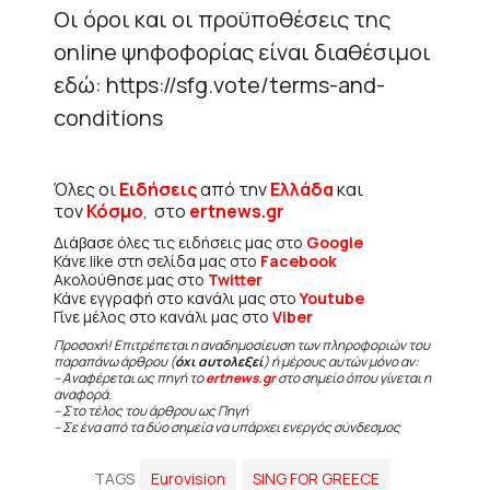
Οι όροι και οι προϋποθέσεις της
online ψηφοφορίας είναι διαθέσιμοι
εδώ: https://sfg.vote/terms-and-
conditions
Όλες οι
Ειδήσεις
από την
Ελλάδα
και
τον
Κόσμο
, στο
ertnews.gr
Διάβασε όλες τις ειδήσεις μας στο
Google
Κάνε like στη σελίδα μας στο
Facebook
Ακολούθησε μας στο
Twitter
Κάνε εγγραφή στο κανάλι μας στο
Youtube
Γίνε μέλος στο κανάλι μας στο
Viber
Προσοχή! Επιτρέπεται η αναδημοσίευση των πληροφοριών του
παραπάνω άρθρου (
όχι αυτολεξεί
) ή μέρους αυτών μόνο αν:
– Αναφέρεται ως πηγή το
ertnews.gr
στο σημείο όπου γίνεται η
αναφορά.
– Στο τέλος του άρθρου ως Πηγή
– Σε ένα από τα δύο σημεία να υπάρχει ενεργός σύνδεσμος
TAGS
Eurovision
SING FOR GREECE