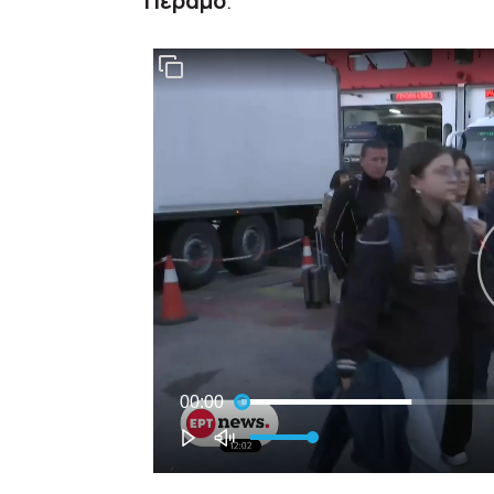
Πέραμο
.