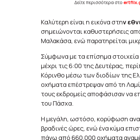
Δείτε περισσότερα στο
ertflix.
Καλύτερη είναι η εικόνα στη
ν εθν
σημειώνονται καθυστερήσεις από
Μαλακάσα, ενώ παρατηρείται μικ
Σύμφωνα με τα επίσημα στοιχεία 
μέχρι τις 6:00 της Δευτέρας, πε
Κόρινθο μέσω των διοδίων της Ελ
οχήματα επέστρεψαν από τη Λαμία
τους εκδρομείς αποφάσισαν να ε
του Πάσχα.
Η μεγάλη, ωστόσο, κορύφωση αναμ
βραδινές ώρες, ενώ ένα κύμα επι
πάνω από 660.000 οχήματα αναμέ