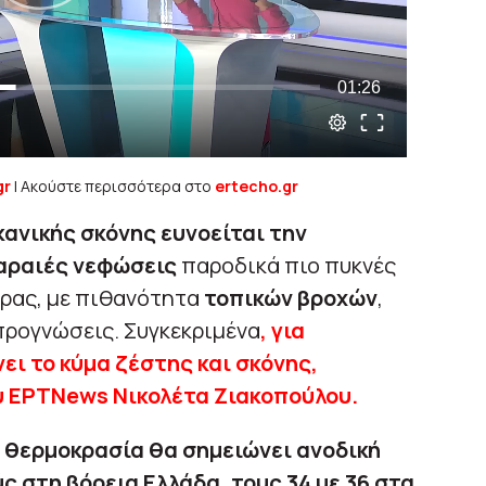
gr
| Ακούστε περισσότερα στο
ertecho.gr
ανικής σκόνης ευνοείται την
αραιές νεφώσεις
παροδικά πιο πυκνές
ρας, με πιθανότητα
τοπικών βροχών
,
προγνώσεις. Συγκεκριμένα
, για
ει το κύμα ζέστης και σκόνης,
υ ΕΡΤΝews Νικολέτα Ζιακοπούλου.
η θερμοκρασία θα σημειώνει ανοδική
ς στη βόρεια Ελλάδα, τους 34 με 36 στα