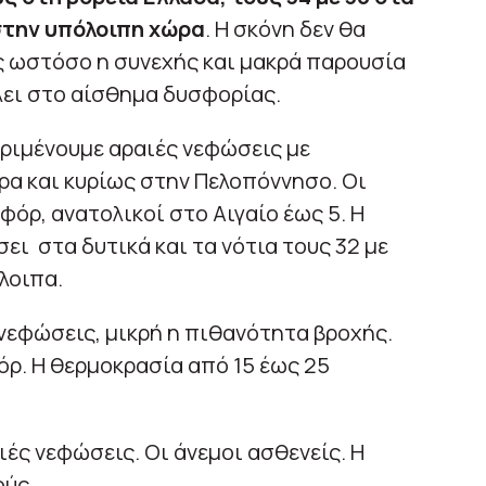
 στην υπόλοιπη χώρα
. Η σκόνη δεν θα
ς ωστόσο η συνεχής και μακρά παρουσία
ει στο αίσθημα δυσφορίας.
ριμένουμε αραιές νεφώσεις με
ρα και κυρίως στην Πελοπόννησο. Οι
φόρ, ανατολικοί στο Aιγαίο έως 5. Η
ει στα δυτικά και τα νότια τους 32 με
λοιπα.
νεφώσεις, μικρή η πιθανότητα βροχής.
όρ. Η θερμοκρασία από 15 έως 25
ιές νεφώσεις. Οι άνεμοι ασθενείς. Η
ούς.