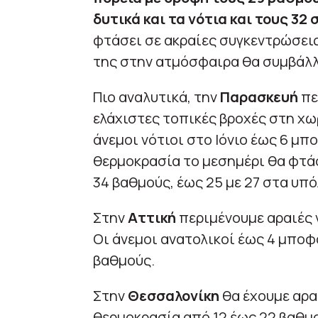
δυτικά και τα νότια και τους 32
φτάσει σε ακραίες συγκεντρώσει
της στην ατμόσφαιρα θα συμβάλλ
Πιο αναλυτικά, την
Παρασκευή
πε
ελάχιστες τοπικές βροχές στη χω
άνεμοι νότιοι στο Iόνιο έως 6 μπο
θερμοκρασία το μεσημέρι θα φτάσ
34 βαθμούς, έως 25 με 27 στα υπό
Στην
Αττική
περιμένουμε αραιές 
Οι άνεμοι ανατολικοί έως 4 μποφ
βαθμούς.
Στην
Θεσσαλονίκη
θα έχουμε αρα
θερμοκρασία από 12 έως 22 βαθμ