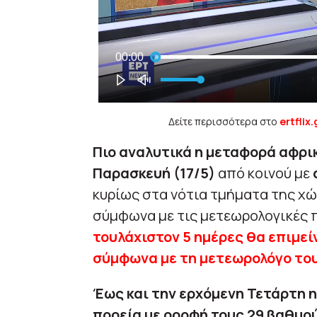
Δείτε περισσότερα στο
ertflix.
Πιο αναλυτικά η μεταφορά αφρικ
Παρασκευή (17/5)
από κοινού με
κυρίως στα νότια τμήματα της χώ
σύμφωνα με τις μετεωρολογικές 
τουλάχιστον 5 ημέρες θα επιμείν
σύμφωνα με τη μετεωρολόγο τo
Έως και την ερχόμενη Τετάρτη 
πορεία με οροφή τους 29 βαθμού