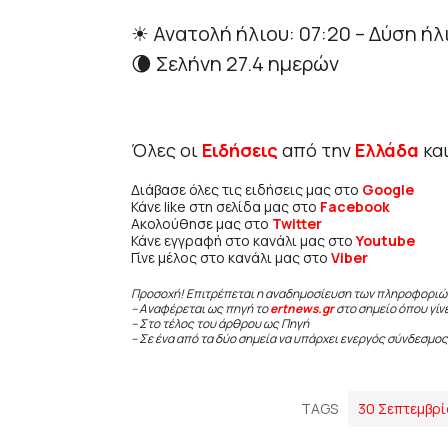
☀ Ανατολή ήλιου: 07:20 – Δύση ήλι
🌘 Σελήνη 27.4 ημερών
Όλες οι
Ειδήσεις
από την
Ελλάδα
κα
Διάβασε όλες τις ειδήσεις μας στο
Google
Κάνε like στη σελίδα μας στο
Facebook
Ακολούθησε μας στο
Twitter
Κάνε εγγραφή στο κανάλι μας στο
Youtube
Γίνε μέλος στο κανάλι μας στο
Viber
Προσοχή! Επιτρέπεται η αναδημοσίευση των πληροφοριώ
– Αναφέρεται ως πηγή το
ertnews.gr
στο σημείο όπου γίν
– Στο τέλος του άρθρου ως Πηγή
– Σε ένα από τα δύο σημεία να υπάρχει ενεργός σύνδεσμος
TAGS
30 Σεπτεμβρ