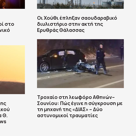
Οι Χούθι έπληξαν σαουδαραβικό
οί στο
διυλιστήριο στην ακτή της
νικό
Ερυθράς Θάλασσας
Τροχαίο στη λεωφόρο Αθηνών–
της
Σουνίου: Πώς έγινε η σύγκρουση με
ικού
τη μηχανή της «ΔΙΑΣ» – Δύο
α Θ.
αστυνομικοί τραυματίες
ews