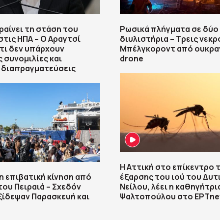
ηραίνει τη στάση του
Ρωσικά πλήγματα σε δύο
στις ΗΠΑ – Ο Αραγτσί
διυλιστήρια – Τρεις νεκρ
τι δεν υπάρχουν
Μπέλγκοροντ από ουκρα
 συνομιλίες και
drone
 διαπραγματεύσεις
Η Αττική στο επίκεντρο 
η επιβατική κίνηση από
έξαρσης του ιού του Δυτ
 του Πειραιά – Σχεδόν
Νείλου, λέει η καθηγήτρι
ξίδεψαν Παρασκευή και
Ψαλτοπούλου στο ΕΡΤn