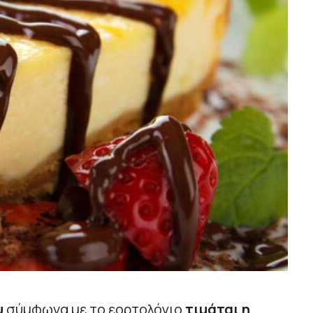
υ
σύμφωνα με το εορτολόγιο
τιμάται η