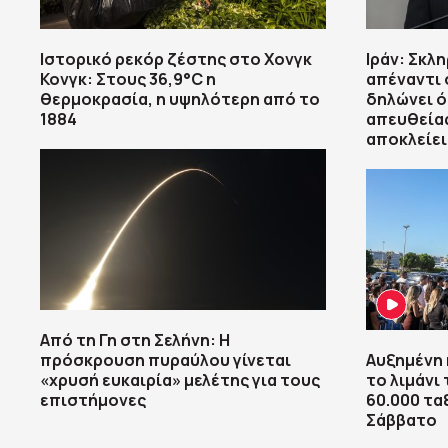
Ιστορικό ρεκόρ ζέστης στο Χονγκ
Ιράν: Σκλ
Κονγκ: Στους 36,9°C η
απέναντι 
θερμοκρασία, η υψηλότερη από το
δηλώνει ό
1884
απευθείας
αποκλείει
Από τη Γη στη Σελήνη: Η
πρόσκρουση πυραύλου γίνεται
Αυξημένη 
«χρυσή ευκαιρία» μελέτης για τους
το λιμάνι
επιστήμονες
60.000 τα
Σάββατο