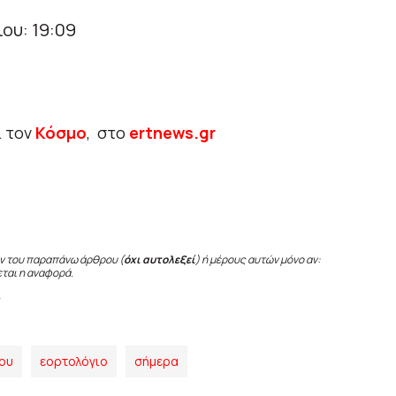
ου: 19:09
ι τον
Κόσμο
, στο
ertnews.gr
ν του παραπάνω άρθρου (
όχι αυτολεξεί
) ή μέρους αυτών μόνο αν:
εται η αναφορά.
ίου
εορτολόγιο
σήμερα