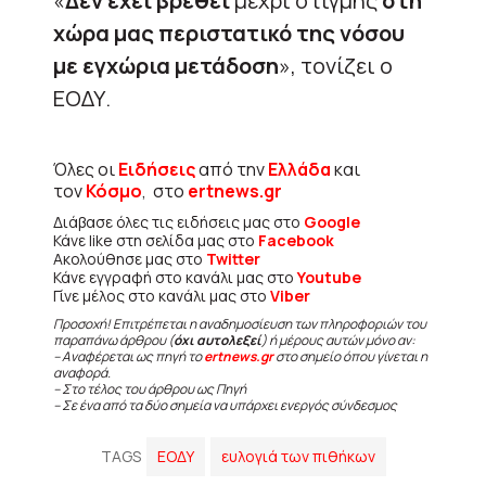
«
Δεν έχει βρεθεί
μέχρι στιγμής
στη
χώρα μας περιστατικό της νόσου
με εγχώρια μετάδοση
», τονίζει ο
ΕΟΔΥ.
Όλες οι
Ειδήσεις
από την
Ελλάδα
και
τον
Κόσμο
, στο
ertnews.gr
Διάβασε όλες τις ειδήσεις μας στο
Google
Κάνε like στη σελίδα μας στο
Facebook
Ακολούθησε μας στο
Twitter
Κάνε εγγραφή στο κανάλι μας στο
Youtube
Γίνε μέλος στο κανάλι μας στο
Viber
Προσοχή! Επιτρέπεται η αναδημοσίευση των πληροφοριών του
παραπάνω άρθρου (
όχι αυτολεξεί
) ή μέρους αυτών μόνο αν:
– Αναφέρεται ως πηγή το
ertnews.gr
στο σημείο όπου γίνεται η
αναφορά.
– Στο τέλος του άρθρου ως Πηγή
– Σε ένα από τα δύο σημεία να υπάρχει ενεργός σύνδεσμος
TAGS
ΕΟΔΥ
ευλογιά των πιθήκων