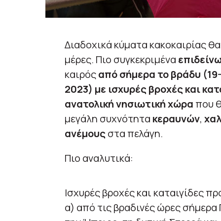
Διαδοχικά κύματα κακοκαιρίας θα
μέρες. Πιο συγκεκριμένα
επιδείν
καιρός
από σήμερα το βράδυ (19-
2023) με ισχυρές βροχές και κατ
ανατολική νησιωτική χώρα
που θ
μεγάλη συχνότητα
κεραυνών
,
χα
ανέμους
στα πελάγη.
Πιο αναλυτικά:
Ισχυρές βροχές και καταιγίδες π
α) από τις βραδινές ώρες σήμερα 