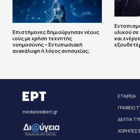
Εντοπισμ
Επιστήμονες δημιούργησαν νέους
υλικού σε
ιούς με χρήση τεχνητής
και ενέργε
νοημοσύνης – Εντυπωσιακή
εξουδετέ
ανακάλυψη ή λόγος ανησυχίας;
ΕΤΑΙΡΕΙΑ
ΓΡΑΦΕΙΟ 
mediatek@ert.gr
ΔΕΛΤΙΑ Τ
ΧΟΡΗΓΙΕΣ 