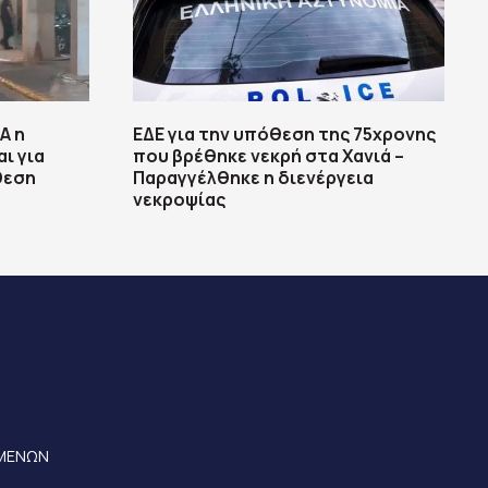
Α η
ΕΔΕ για την υπόθεση της 75χρονης
ι για
που βρέθηκε νεκρή στα Χανιά –
θεση
Παραγγέλθηκε η διενέργεια
νεκροψίας
ΟΜΕΝΩΝ