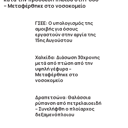
– Μεταφέρθηκε στο νοσοκομείο
ΓΣΕΕ: Ο υπολογισμός της
αμοιβής για όσους
εργαστούν στην αργία της
15ης Αυγούστου
Χαλκίδα: Διάσωση 30χρονης
μετά από πτώση από την
υψηλή γέφυρα –
Μεταφέρθηκε στο
νοσοκομείο
Δραπετσώνα: Θαλάσσια
ρύπανση από πετρελαιοειδή
– Συνελήφθη ο πλοίαρχος
δεξαμενόπλοιου