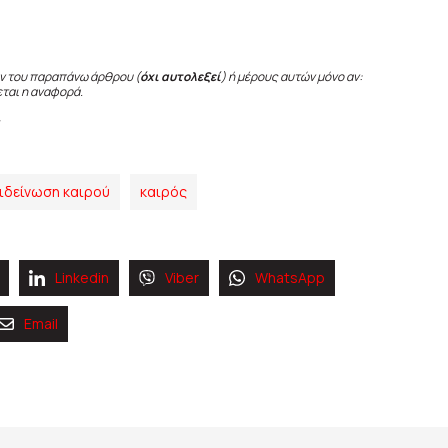
ν του παραπάνω άρθρου (
όχι αυτολεξεί
) ή μέρους αυτών μόνο αν:
εται η αναφορά.
ιδείνωση καιρού
καιρός
Linkedin
Viber
WhatsApp
Email