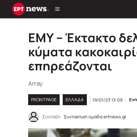
Μετάβαση
σε
περιεχόμενο
ΕΜΥ – Έκτακτο δελ
κύματα κακοκαιρί
επηρεάζονται
Array
FRONTPAGE
ΕΛΛΑΔΑ
19/01/23 13:09
Εν
Σύνταξη
Συντακτική ομάδα ertnews.gr