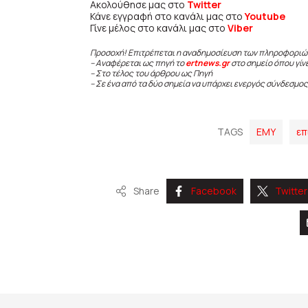
Ακολούθησε μας στο
Twitter
Κάνε εγγραφή στο κανάλι μας στο
Youtube
Γίνε μέλος στο κανάλι μας στο
Viber
Προσοχή! Επιτρέπεται η αναδημοσίευση των πληροφοριώ
– Αναφέρεται ως πηγή το
ertnews.gr
στο σημείο όπου γίν
– Στο τέλος του άρθρου ως Πηγή
– Σε ένα από τα δύο σημεία να υπάρχει ενεργός σύνδεσμος
TAGS
ΕΜΥ
επ
Share
Facebook
Twitter