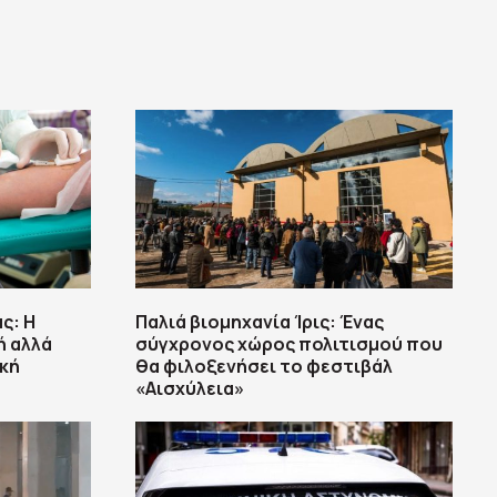
ς: H
Παλιά βιομηχανία Ίρις: Ένας
ή αλλά
σύγχρονος χώρος πολιτισμού που
ική
θα φιλοξενήσει το φεστιβάλ
«Αισχύλεια»