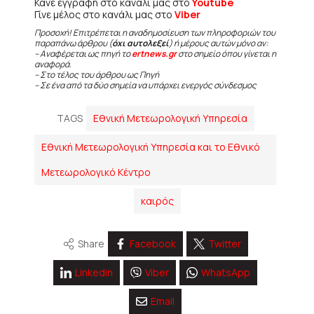
Κάνε εγγραφή στο κανάλι μας στο
Youtube
Γίνε μέλος στο κανάλι μας στο
Viber
Προσοχή! Επιτρέπεται η αναδημοσίευση των πληροφοριών του
παραπάνω άρθρου (
όχι αυτολεξεί
) ή μέρους αυτών μόνο αν:
– Αναφέρεται ως πηγή το
ertnews.gr
στο σημείο όπου γίνεται η
αναφορά.
– Στο τέλος του άρθρου ως Πηγή
– Σε ένα από τα δύο σημεία να υπάρχει ενεργός σύνδεσμος
TAGS
Εθνική Μετεωρολογική Υπηρεσία
Εθνική Μετεωρολογική Υπηρεσία και το Εθνικό
Μετεωρολογικό Κέντρο
καιρός
Share
Facebook
Twitter
Linkedin
Viber
WhatsApp
Email