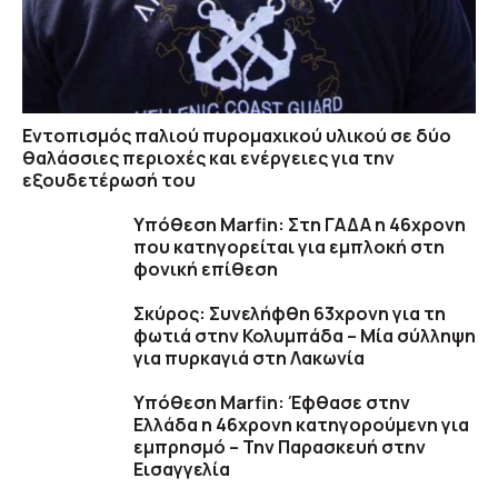
Εντοπισμός παλιού πυρομαχικού υλικού σε δύο
θαλάσσιες περιοχές και ενέργειες για την
εξουδετέρωσή του
Υπόθεση Marfin: Στη ΓΑΔΑ η 46χρονη
που κατηγορείται για εμπλοκή στη
φονική επίθεση
Σκύρος: Συνελήφθη 63χρονη για τη
φωτιά στην Κολυμπάδα – Μία σύλληψη
για πυρκαγιά στη Λακωνία
Υπόθεση Marfin: Έφθασε στην
Ελλάδα η 46χρονη κατηγορούμενη για
εμπρησμό – Την Παρασκευή στην
Εισαγγελία