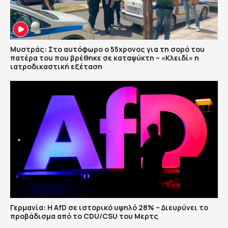
Μυστράς: Στο αυτόφωρο ο 55χρονος για τη σορό του
πατέρα του που βρέθηκε σε καταψύκτη – «Κλειδί» η
ιατροδικαστική εξέταση
Γερμανία: Η AfD σε ιστορικό υψηλό 28% – Διευρύνει το
προβάδισμα από το CDU/CSU του Μερτς