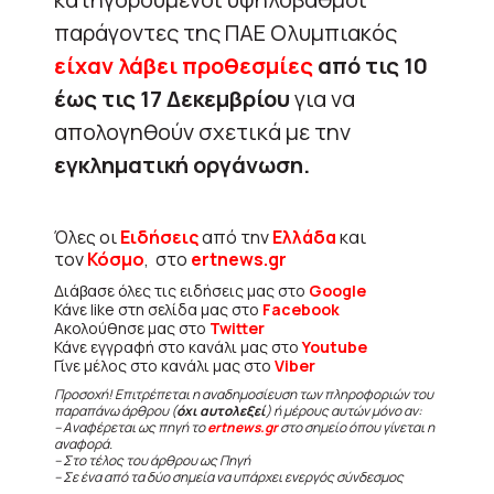
παράγοντες της ΠΑΕ Ολυμπιακός
είχαν λάβει προθεσμίες
από τις 10
έως τις 17 Δεκεμβρίου
για να
απολογηθούν σχετικά με την
εγκληματική οργάνωση.
Όλες οι
Ειδήσεις
από την
Ελλάδα
και
τον
Κόσμο
, στο
ertnews.gr
Διάβασε όλες τις ειδήσεις μας στο
Google
Κάνε like στη σελίδα μας στο
Facebook
Ακολούθησε μας στο
Twitter
Κάνε εγγραφή στο κανάλι μας στο
Youtube
Γίνε μέλος στο κανάλι μας στο
Viber
Προσοχή! Επιτρέπεται η αναδημοσίευση των πληροφοριών του
παραπάνω άρθρου (
όχι αυτολεξεί
) ή μέρους αυτών μόνο αν:
– Αναφέρεται ως πηγή το
ertnews.gr
στο σημείο όπου γίνεται η
αναφορά.
– Στο τέλος του άρθρου ως Πηγή
– Σε ένα από τα δύο σημεία να υπάρχει ενεργός σύνδεσμος