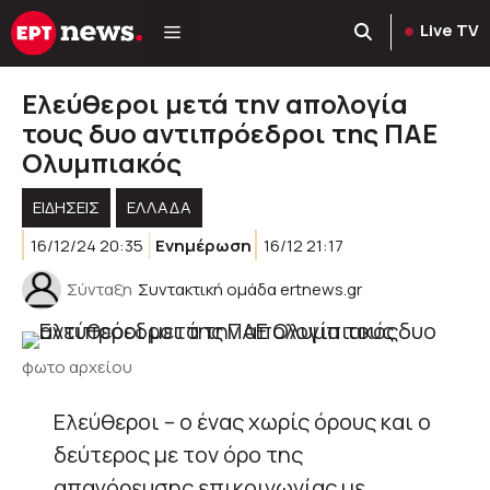
Μετάβαση
Live TV
σε
περιεχόμενο
Ελεύθεροι μετά την απολογία
τους δυο αντιπρόεδροι της ΠΑΕ
Ολυμπιακός
ΕΙΔΗΣΕΙΣ
ΕΛΛΑΔΑ
16/12/24 20:35
Ενημέρωση
16/12 21:17
Σύνταξη
Συντακτική ομάδα ertnews.gr
φωτο αρχείου
Ελεύθεροι – ο ένας χωρίς όρους και ο
δεύτερος με τον όρο της
απαγόρευσης επικοινωνίας με