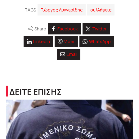
TAGS
Γιώργος Λυγγερίδης
συλλήψεις
Share
Facebook
Twitter
Linkedin
Viber
WhatsApp
Email
ΔΕΙΤΕ ΕΠΙΣΗΣ