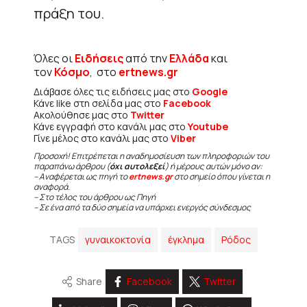
πράξη του.
Όλες οι
Ειδήσεις
από την
Ελλάδα
και
τον
Κόσμο
, στο
ertnews.gr
Διάβασε όλες τις ειδήσεις μας στο
Google
Κάνε like στη σελίδα μας στο
Facebook
Ακολούθησε μας στο
Twitter
Κάνε εγγραφή στο κανάλι μας στο
Youtube
Γίνε μέλος στο κανάλι μας στο
Viber
Προσοχή! Επιτρέπεται η αναδημοσίευση των πληροφοριών του
παραπάνω άρθρου (
όχι αυτολεξεί
) ή μέρους αυτών μόνο αν:
– Αναφέρεται ως πηγή το
ertnews.gr
στο σημείο όπου γίνεται η
αναφορά.
– Στο τέλος του άρθρου ως Πηγή
– Σε ένα από τα δύο σημεία να υπάρχει ενεργός σύνδεσμος
TAGS
γυναικοκτονία
έγκλημα
Ρόδος
Share
Facebook
Twitter