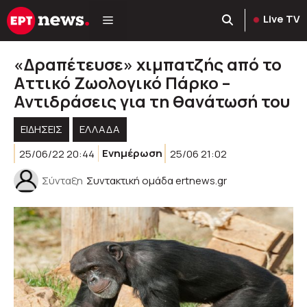
Μετάβαση
Live TV
σε
περιεχόμενο
«Δραπέτευσε» χιμπατζής από το
Αττικό Ζωολογικό Πάρκο –
Αντιδράσεις για τη θανάτωσή του
ΕΙΔΗΣΕΙΣ
ΕΛΛΑΔΑ
25/06/22 20:44
Ενημέρωση
25/06 21:02
Σύνταξη
Συντακτική ομάδα ertnews.gr