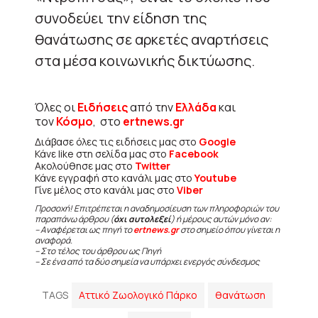
συνοδεύει την είδηση της
θανάτωσης σε αρκετές αναρτήσεις
στα μέσα κοινωνικής δικτύωσης.
Όλες οι
Ειδήσεις
από την
Ελλάδα
και
τον
Κόσμο
, στο
ertnews.gr
Διάβασε όλες τις ειδήσεις μας στο
Google
Κάνε like στη σελίδα μας στο
Facebook
Ακολούθησε μας στο
Twitter
Κάνε εγγραφή στο κανάλι μας στο
Youtube
Γίνε μέλος στο κανάλι μας στο
Viber
Προσοχή! Επιτρέπεται η αναδημοσίευση των πληροφοριών του
παραπάνω άρθρου (
όχι αυτολεξεί
) ή μέρους αυτών μόνο αν:
– Αναφέρεται ως πηγή το
ertnews.gr
στο σημείο όπου γίνεται η
αναφορά.
– Στο τέλος του άρθρου ως Πηγή
– Σε ένα από τα δύο σημεία να υπάρχει ενεργός σύνδεσμος
TAGS
Αττικό Ζωολογικό Πάρκο
θανάτωση