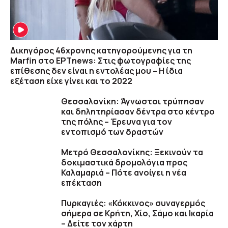
Δικηγόρος 46χρονης κατηγορούμενης για τη
Marfin στο ΕΡΤnews: Στις φωτογραφίες της
επίθεσης δεν είναι η εντολέας μου – Η ίδια
εξέταση είχε γίνει και το 2022
Θεσσαλονίκη: Άγνωστοι τρύπησαν
και δηλητηρίασαν δέντρα στο κέντρο
της πόλης – Έρευνα για τον
εντοπισμό των δραστών
Μετρό Θεσσαλονίκης: Ξεκινούν τα
δοκιμαστικά δρομολόγια προς
Καλαμαριά – Πότε ανοίγει η νέα
επέκταση
Πυρκαγιές: «Κόκκινος» συναγερμός
σήμερα σε Κρήτη, Χίο, Σάμο και Ικαρία
– Δείτε τον χάρτη