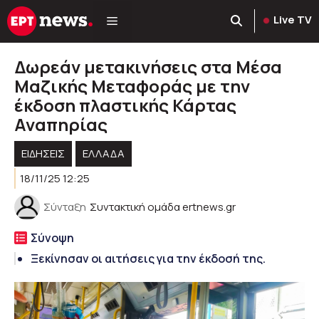
Μετάβαση
Live TV
σε
περιεχόμενο
Δωρεάν μετακινήσεις στα Μέσα
Μαζικής Μεταφοράς με την
έκδοση πλαστικής Κάρτας
Αναπηρίας
ΕΙΔΗΣΕΙΣ
ΕΛΛΑΔΑ
18/11/25 12:25
Σύνταξη
Συντακτική ομάδα ertnews.gr
Σύνοψη
Ξεκίνησαν οι αιτήσεις για την έκδοσή της.