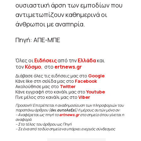
ουσιαστική άρση των εμποδίων που
αντιμετωπίζουν καθημερινά οι
άνθρωποι με αναπηρία.
Πηγή: ΑΠΕ-ΜΠΕ
Όλες οι
Ειδήσεις
από την
Ελλάδα
και
τον
Κόσμο
, στο
ertnews.gr
Διάβασε όλες τις ειδήσεις μας στο
Google
Κάνε like στη σελίδα μας στο
Facebook
Ακολούθησε μας στο
Twitter
Κάνε εγγραφή στο κανάλι μας στο
Youtube
Γίνε μέλος στο κανάλι μας στο
Viber
Προσοχή! Επιτρέπεται η αναδημοσίευση των πληροφοριών του
παραπάνω άρθρου (
όχι αυτολεξεί
) ή μέρους αυτών μόνο αν:
– Αναφέρεται ως πηγή το
ertnews.gr
στο σημείο όπου γίνεται η
αναφορά.
– Στο τέλος του άρθρου ως Πηγή
– Σε ένα από τα δύο σημεία να υπάρχει ενεργός σύνδεσμος