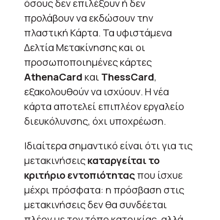
όσους δεν επιλέξουν ή δεν
προλάβουν να εκδώσουν την
πλαστική Κάρτα. Τα υφιστάμενα
Δελτία Μετακίνησης και οι
προσωποποιημένες κάρτες
AthenaCard
και
ThessCard
,
εξακολουθούν να ισχύουν. Η νέα
κάρτα αποτελεί επιπλέον εργαλείο
διευκόλυνσης, όχι υποχρέωση.
Ιδιαίτερα σημαντικό είναι ότι για τις
μετακινήσεις
καταργείται το
κριτήριο εντοπιότητας
που ίσχυε
μέχρι πρόσφατα: η πρόσβαση στις
μετακινήσεις δεν θα συνδέεται
πλέον με τον τόπο κατοικίας, αλλά