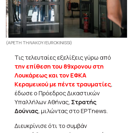
(ΑΡΕΤΗ ΤΗΛΙΑΚΟΥ/EUROKINISSI)
Τις τελευταίες εξελίξεις γύρω από
την επίθεση του 89χρονου στη
Λουκάρεως και τον ΕΦΚΑ
Κεραμεικού με πέντε τραυματίες
,
έδωσε ο Πρόεδρος Δικαστικών
Υπαλλήλων Αθήνας,
Στρατής
Δούνιας
, μιλώντας στο ΕΡΤnews.
Διευκρίνισε ότι το συμβάν