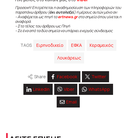
Προσοχή! Επιτρέπεται η αναδημοσίευση των πληροφοριών του
παραπάνω άρθρου (
όχι αυτολεξεί
) ή μέρους αυτών μόνο αν:
– Αναφέρεται ως πηγή το
ertnews.gr
στο σημείο όπου γίνεται η
αναφορά.
– Στο τέλος του άρθρου ως Πηγή
– Σε ένα από τα δύο σημεία να υπάρχει ενεργός σύνδεσμος
TAGS
Ειρηνοδικείο
ΕΦΚΑ
Κεραμεικός
Λουκάρεως
Share
Facebook
Twitter
Linkedin
Viber
WhatsApp
Email