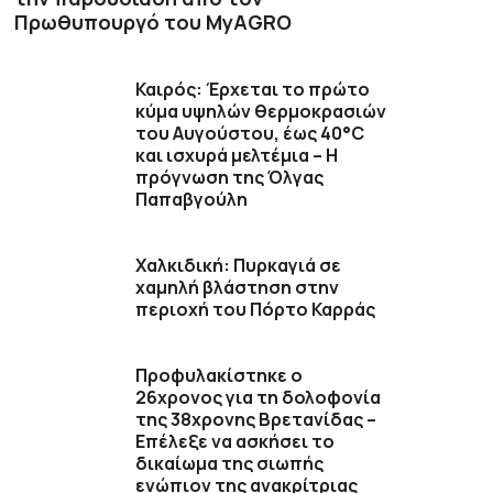
Πρωθυπουργό του MyAGRO
Καιρός: Έρχεται το πρώτο
κύμα υψηλών θερμοκρασιών
του Αυγούστου, έως 40°C
και ισχυρά μελτέμια – Η
πρόγνωση της Όλγας
Παπαβγούλη
Χαλκιδική: Πυρκαγιά σε
χαμηλή βλάστηση στην
περιοχή του Πόρτο Καρράς
Προφυλακίστηκε ο
26χρονος για τη δολοφονία
της 38χρονης Βρετανίδας –
Επέλεξε να ασκήσει το
δικαίωμα της σιωπής
ενώπιον της ανακρίτριας