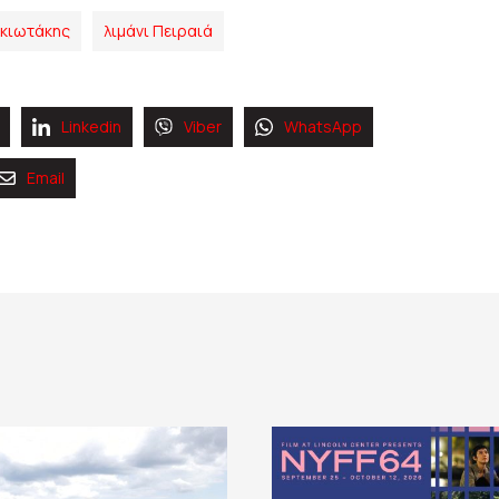
ακιωτάκης
λιμάνι Πειραιά
Linkedin
Viber
WhatsApp
Email