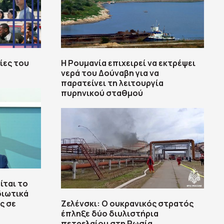
ίες του
Η Ρουμανία επιχειρεί να εκτρέψει
νερά του Δούναβη για να
παρατείνει τη λειτουργία
πυρηνικού σταθμού
ίται το
διωτικά
ς σε
Ζελένσκι: Ο ουκρανικός στρατός
έπληξε δύο διυλιστήρια
πετρελαίου στη Ρωσία