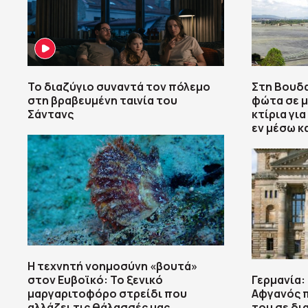
Το διαζύγιο συναντά τον πόλεμο
Στη Βουδ
στη βραβευμένη ταινία του
φώτα σε μ
Σάντανς
κτίρια γι
εν μέσω 
Η τεχνητή νοημοσύνη «βουτά»
στον Ευβοϊκό: Το ξενικό
Γερμανία:
μαργαριτοφόρο στρείδι που
Αφγανός π
αλλάζει τις θάλασσές μας
του σε δ