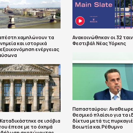
απέστη χαμηλώνουν τα
Ανακοινώθηκαν οι 32 ταιν
νημεία και ιστορικά
Φεστιβάλ Νέας Υόρκης
α εξοικονόμηση ενέργειας
καύσωνα
Παπασταύρου: Αναθεωρε
θεσμικό πλαίσιο για τα ι
 Καταδικάστηκε σε ισόβια
δίκτυα μετά τις πυρκαγιέ
ου έπεσε με το όχημά
Βοιωτία και Ρέθυμνο
ιαδήλωση σκοτώνοντας