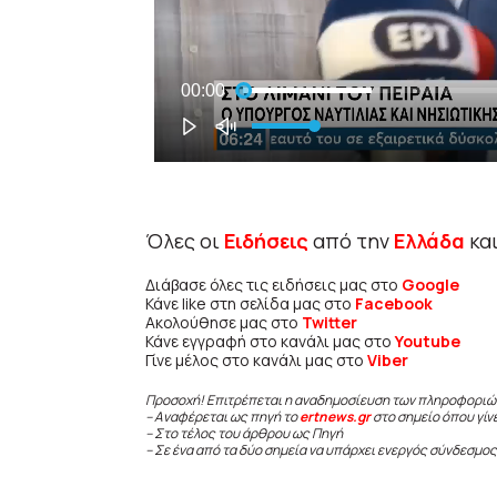
Όλες οι
Ειδήσεις
από την
Ελλάδα
κα
Διάβασε όλες τις ειδήσεις μας στο
Google
Κάνε like στη σελίδα μας στο
Facebook
Ακολούθησε μας στο
Twitter
Κάνε εγγραφή στο κανάλι μας στο
Youtube
Γίνε μέλος στο κανάλι μας στο
Viber
Προσοχή! Επιτρέπεται η αναδημοσίευση των πληροφοριώ
– Αναφέρεται ως πηγή το
ertnews.gr
στο σημείο όπου γίν
– Στο τέλος του άρθρου ως Πηγή
– Σε ένα από τα δύο σημεία να υπάρχει ενεργός σύνδεσμος