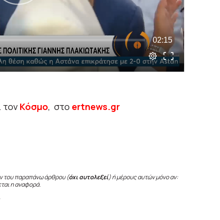
ι τον
Κόσμο
, στο
ertnews.gr
ν του παραπάνω άρθρου (
όχι αυτολεξεί
) ή μέρους αυτών μόνο αν:
εται η αναφορά.