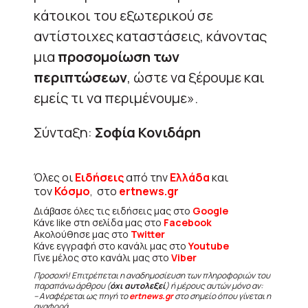
κάτοικοι του εξωτερικού σε
αντίστοιχες καταστάσεις, κάνοντας
μια
προσομοίωση των
περιπτώσεων
, ώστε να ξέρουμε και
εμείς τι να περιμένουμε».
Σύνταξη:
Σοφία Κονιδάρη
Όλες οι
Ειδήσεις
από την
Ελλάδα
και
τον
Κόσμο
, στο
ertnews.gr
Διάβασε όλες τις ειδήσεις μας στο
Google
Κάνε like στη σελίδα μας στο
Facebook
Ακολούθησε μας στο
Twitter
Κάνε εγγραφή στο κανάλι μας στο
Youtube
Γίνε μέλος στο κανάλι μας στο
Viber
Προσοχή! Επιτρέπεται η αναδημοσίευση των πληροφοριών του
παραπάνω άρθρου (
όχι αυτολεξεί
) ή μέρους αυτών μόνο αν:
– Αναφέρεται ως πηγή το
ertnews.gr
στο σημείο όπου γίνεται η
αναφορά.