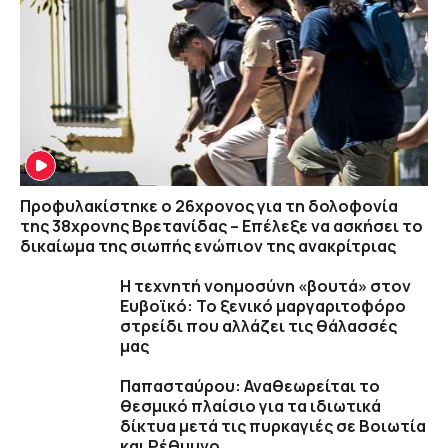
Προφυλακίστηκε ο 26χρονος για τη δολοφονία
της 38χρονης Βρετανίδας – Επέλεξε να ασκήσει το
δικαίωμα της σιωπής ενώπιον της ανακρίτριας
Η τεχνητή νοημοσύνη «βουτά» στον
Ευβοϊκό: Το ξενικό μαργαριτοφόρο
στρείδι που αλλάζει τις θάλασσές
μας
Παπασταύρου: Αναθεωρείται το
θεσμικό πλαίσιο για τα ιδιωτικά
δίκτυα μετά τις πυρκαγιές σε Βοιωτία
και Ρέθυμνο