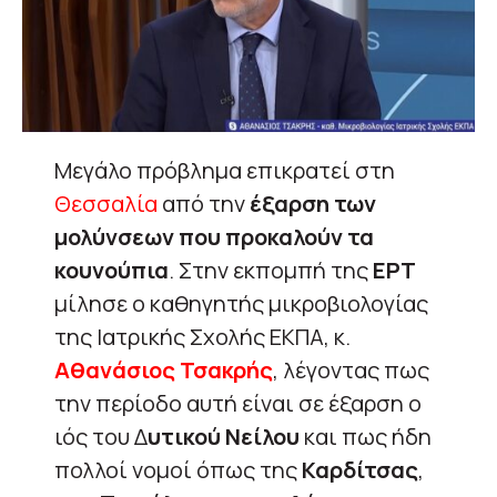
Μεγάλο πρόβλημα επικρατεί στη
Θεσσαλία
από την
έξαρση των
μολύνσεων που προκαλούν τα
κουνούπια
. Στην εκπομπή της
ΕΡΤ
μίλησε ο καθηγητής μικροβιολογίας
της Ιατρικής Σχολής ΕΚΠΑ, κ.
Αθανάσιος Τσακρής
, λέγοντας πως
την περίοδο αυτή είναι σε έξαρση ο
ιός του Δ
υτικού Νείλου
και πως ήδη
πολλοί νομοί όπως της
Καρδίτσας
,