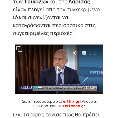
των
Τρικάλων
και της
Λάρισας
,
είχαν πληγεί από τον συγκεκριμένο
ιό και συνεχίζονται να
καταγράφονται περιστατικά στις
συγκεκριμένες περιοχές.
Δείτε περισσότερα στο
ertflix.gr
| Ακούστε
περισσότερα στο
ertecho.gr
Ο κ. Τσακρής τόνισε πως θα πρέπει