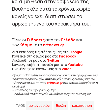
κρίσιμη θέση στην ασφάλεια της
Βουλής όλα αυτά τα χρόνια, χωρίς
κανείς να έχει διαπιστώσει το
αρρωστημένο του χαρακτήρα του.
Όλες οι
Ειδήσεις
από την
Ελλάδα
και
τον
Κόσμο
, στο
ertnews.gr
Διάβασε όλες τις ειδήσεις μας στο
Google
Κάνε like στη σελίδα μας στο
Facebook
Ακολούθησε μας στο
Twitter
Κάνε εγγραφή στο κανάλι μας στο
Youtube
Γίνε μέλος στο κανάλι μας στο
Viber
Προσοχή! Επιτρέπεται η αναδημοσίευση των πληροφοριών του
παραπάνω άρθρου (
όχι αυτολεξεί
) ή μέρους αυτών μόνο αν:
– Αναφέρεται ως πηγή το
ertnews.gr
στο σημείο όπου γίνεται η
αναφορά.
– Στο τέλος του άρθρου ως Πηγή
– Σε ένα από τα δύο σημεία να υπάρχει ενεργός σύνδεσμος
TAGS
αστυνομικός
Βουλή
κακοποίηση