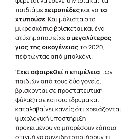
φέρεται να έδενε την ίδια και τα
παιδιά με
χειροπέδες
και να
τα
χτυπούσε
. Και μάλιστα στο
μικροσκόπιο βρίσκεται και ένα
ατύχημαπου είχε
ο μεγαλύτερος
γιος της οικογένειας
το 2020,
πέφτωντας από μπαλκόνι.
Έχει αφαιρεθεί η επιμέλεια
των
παιδιών από τους δύο γονείς,
βρίσκονται σε προστατευτική
φύλαξη σε κάποιο ίδρυμα και
καταλαβαίνει κανείς ότι χρειάζονται
ψυχολογική υποστήριξη
προκειμένου να μπορέσουν κάποια
στιγμή να συνειδητοποιήσουν τι