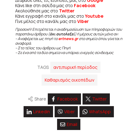
Διάβασε όλες τις ειδήσεις μας στο
Google
Κάνε like στη σελίδα μας στο
Facebook
Ακολούθησε μας στο
Twitter
Κάνε εγγραφή στο κανάλι μας στο
Youtube
Γίνε μέλος στο κανάλι μας στο
Viber
Προσοχή! Επιτρέπεται η αναδημοσίευση των πληροφοριών του
παραπάνω άρθρου (
όχι αυτολεξεί
) ή μέρους αυτών μόνο αν:
– Αναφέρεται ως πηγή το
ertnews.gr
στο σημείο όπου γίνεται η
αναφορά.
– Στο τέλος του άρθρου ως Πηγή
– Σε ένα από τα δύο σημεία να υπάρχει ενεργός σύνδεσμος
TAGS
αντιπυρική περίοδος
Καθαρισμός οικοπέδων
Share
Facebook
Twitter
Linkedin
Viber
WhatsApp
Email