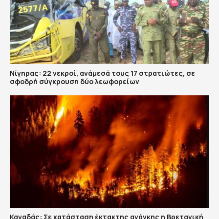
Νίγηρας: 22 νεκροί, ανάμεσά τους 17 στρατιώτες, σε
σφοδρή σύγκρουση δύο λεωφορείων
Καναδάς: Σε κατάσταση έκτακτης ανάγκης η Βρετανική