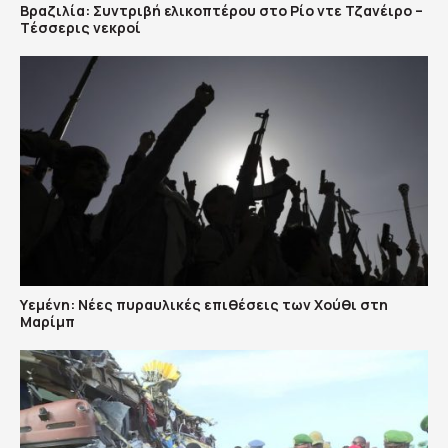
Βραζιλία: Συντριβή ελικοπτέρου στο Ρίο ντε Τζανέιρο –
Tέσσερις νεκροί
Υεμένη: Nέες πυραυλικές επιθέσεις των Χούθι στη
Μαρίμπ