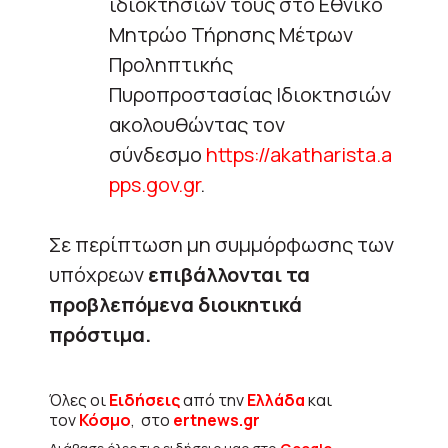
ιδιοκτησιών τους στο Εθνικό
Μητρώο Τήρησης Μέτρων
Προληπτικής
Πυροπροστασίας Ιδιοκτησιών
ακολουθώντας τον
σύνδεσμο
https://akatharista.a
pps.gov.gr
.
Σε περίπτωση μη συμμόρφωσης των
υπόχρεων
επιβάλλονται τα
προβλεπόμενα διοικητικά
πρόστιμα.
Όλες οι
Ειδήσεις
από την
Ελλάδα
και
τον
Κόσμο
, στο
ertnews.gr