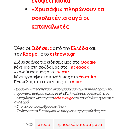
ενόψει Πάσχα
«Χρυσάφι» πληρώνουν τα
σοκολατένια αυγά οι
καταναλωτές
Όλες οι
Ειδήσεις
από την
Ελλάδα
και
τον
Κόσμο
, στο
ertnews.gr
Διάβασε όλες τις ειδήσεις μας στο
Google
Κάνε like στη σελίδα μας στο
Facebook
Ακολούθησε μας στο
Twitter
Κάνε εγγραφή στο κανάλι μας στο
Youtube
Γίνε μέλος στο κανάλι μας στο
Viber
Προσοχή! Επιτρέπεται η αναδημοσίευση των πληροφοριών του
παραπάνω άρθρου (
όχι αυτολεξεί
) ή μέρους αυτών μόνο αν:
– Αναφέρεται ως πηγή το
ertnews.gr
στο σημείο όπου γίνεται η
αναφορά.
– Στο τέλος του άρθρου ως Πηγή
– Σε ένα από τα δύο σημεία να υπάρχει ενεργός σύνδεσμος
TAGS
αγορά
εμπορικά καταστήματα