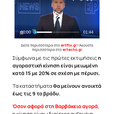
Δείτε περισσότερα στο
ertflix.gr
| Ακούστε
περισσότερα στο
ertecho.gr
Σύμφωνα με τις πρώτες εκτιμήσεις
η
αγοραστική κίνηση είναι μειωμένη
κατά 15 με 20% σε σχέση με πέρυσι.
Τα καταστήματα
θα μείνουν ανοικτά
έως τις 9 το βράδυ.
Όσον αφορά στη Βαρβάκειο αγορά,
η κίνηση είναι ιδιαίτερα αυξημένη,