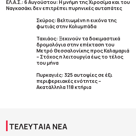
ΕΛ.Α.Σ.: 6 Αυγούστου: Η μνήμη της Χιροσίμα και του
Ναγκασάκι δεν επιτρέπει πυρηνικές αυταπάτες
Σκύρος: Βελτιωμένη η εικόνα της
φωτιάς στην Κολυμπάδα
Ταχιάος: Ξεκινούν τα δοκιμαστικά
δρομολόγια στην επέκταση του
Μετρό Θεσσαλονίκης προς Καλαμαριά
– Στόχος η λειτουργία έως το τέλος
του μήνα
Πυρκαγιές: 325 αυτοψίες σε έξι
περιφερειακές ενότητες –
Ακατάλληλα 118 κτήρια
ΤΕΛΕΥΤΑΙΑ ΝΕΑ