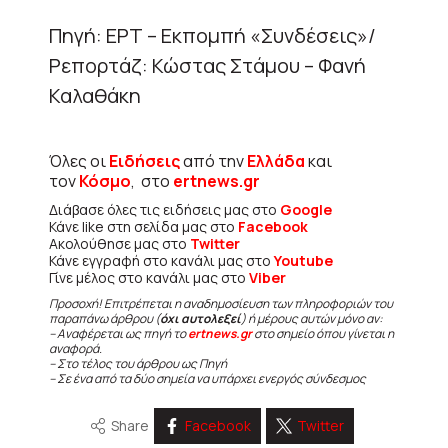
Πηγή: ΕΡΤ – Εκπομπή «Συνδέσεις»/
Ρεπορτάζ: Κώστας Στάμου – Φανή
Καλαθάκη
Όλες οι
Ειδήσεις
από την
Ελλάδα
και
τον
Κόσμο
, στο
ertnews.gr
Διάβασε όλες τις ειδήσεις μας στο
Google
Κάνε like στη σελίδα μας στο
Facebook
Ακολούθησε μας στο
Twitter
Κάνε εγγραφή στο κανάλι μας στο
Youtube
Γίνε μέλος στο κανάλι μας στο
Viber
Προσοχή! Επιτρέπεται η αναδημοσίευση των πληροφοριών του
παραπάνω άρθρου (
όχι αυτολεξεί
) ή μέρους αυτών μόνο αν:
– Αναφέρεται ως πηγή το
ertnews.gr
στο σημείο όπου γίνεται η
αναφορά.
– Στο τέλος του άρθρου ως Πηγή
– Σε ένα από τα δύο σημεία να υπάρχει ενεργός σύνδεσμος
Share
Facebook
Twitter