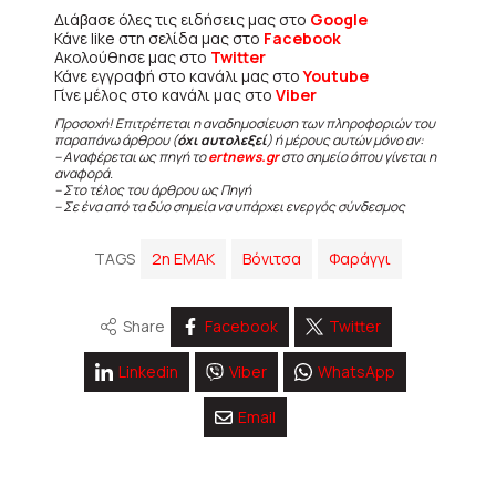
Διάβασε όλες τις ειδήσεις μας στο
Google
Κάνε like στη σελίδα μας στο
Facebook
Ακολούθησε μας στο
Twitter
Κάνε εγγραφή στο κανάλι μας στο
Youtube
Γίνε μέλος στο κανάλι μας στο
Viber
Προσοχή! Επιτρέπεται η αναδημοσίευση των πληροφοριών του
παραπάνω άρθρου (
όχι αυτολεξεί
) ή μέρους αυτών μόνο αν:
– Αναφέρεται ως πηγή το
ertnews.gr
στο σημείο όπου γίνεται η
αναφορά.
– Στο τέλος του άρθρου ως Πηγή
– Σε ένα από τα δύο σημεία να υπάρχει ενεργός σύνδεσμος
TAGS
2η EMAK
Βόνιτσα
Φαράγγι
Share
Facebook
Twitter
Linkedin
Viber
WhatsApp
Email