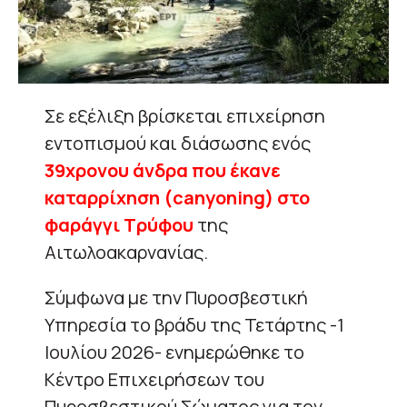
Σε εξέλιξη βρίσκεται επιχείρηση
εντοπισμού και διάσωσης ενός
39χρονου άνδρα που έκανε
καταρρίχηση (canyoning) στο
φαράγγι Τρύφου
της
Αιτωλοακαρνανίας.
Σύμφωνα με την Πυροσβεστική
Υπηρεσία το βράδυ της Τετάρτης -1
Ιουλίου 2026- ενημερώθηκε το
Κέντρο Επιχειρήσεων του
Πυροσβεστικού Σώματος για τον