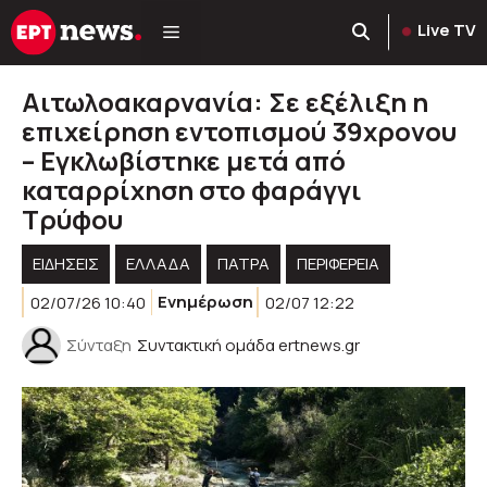
Μετάβαση
Live TV
σε
περιεχόμενο
Αιτωλοακαρνανία: Σε εξέλιξη η
επιχείρηση εντοπισμού 39χρονου
– Εγκλωβίστηκε μετά από
καταρρίχηση στο φαράγγι
Τρύφου
ΕΙΔΗΣΕΙΣ
ΕΛΛΑΔΑ
ΠΑΤΡΑ
ΠΕΡΙΦΈΡΕΙΑ
02/07/26 10:40
Ενημέρωση
02/07 12:22
Σύνταξη
Συντακτική ομάδα ertnews.gr