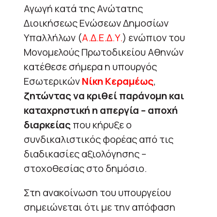
Αγωγή κατά της Ανώτατης
Διοικήσεως Ενώσεων Δημοσίων
Υπαλλήλων (
Α.Δ.Ε.Δ.Υ.
) ενώπιον του
Μονομελούς Πρωτοδικείου Αθηνών
κατέθεσε σήμερα η υπουργός
Εσωτερικών
Νίκη Κεραμέως
,
ζητώντας να κριθεί παράνομη και
καταχρηστική η απεργία – αποχή
διαρκείας
που κήρυξε ο
συνδικαλιστικός φορέας από τις
διαδικασίες αξιολόγησης –
στοχοθεσίας στο δημόσιο.
Στη ανακοίνωση του υπουργείου
σημειώνεται ότι με την απόφαση