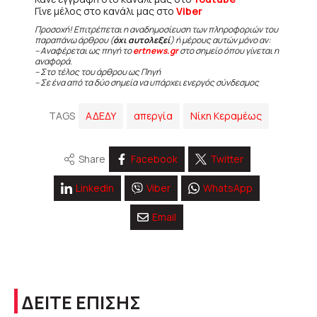
Γίνε μέλος στο κανάλι μας στο
Viber
Προσοχή! Επιτρέπεται η αναδημοσίευση των πληροφοριών του
παραπάνω άρθρου (
όχι αυτολεξεί
) ή μέρους αυτών μόνο αν:
– Αναφέρεται ως πηγή το
ertnews.gr
στο σημείο όπου γίνεται η
αναφορά.
– Στο τέλος του άρθρου ως Πηγή
– Σε ένα από τα δύο σημεία να υπάρχει ενεργός σύνδεσμος
TAGS
ΑΔΕΔΥ
απεργία
Νίκη Κεραμέως
Share
Facebook
Twitter
Linkedin
Viber
WhatsApp
Email
ΔΕΙΤΕ ΕΠΙΣΗΣ