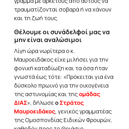
γράμμα με αρκετούς από αυτούς να
τραυματίζονται σοβαρά ή να χάνουν
και τη ζωή τους.
Θέλουμε οι συνάδελφοί μας να
μην είναι αναλώσιμοι
Λίγη ώρα νωρίτερα ο κ.
Μαυροειδάκος είχε μιλήσει για την
φονική καταδίωξη και τα όσα ήταν
γνωστά έως τότε: «Πρόκειται για ένα
δύσκολο πρωινό για την οικογένεια
της αστυνομίας και της
ομάδας
ΔΙΑΣ
», δήλωσε
ο
Στράτος
Μαυροειδάκος
, γενικός γραμματέας
της Ομοσπονδίας Ειδικών Φρουρών,
καθοδόν προς το Θριάσιο