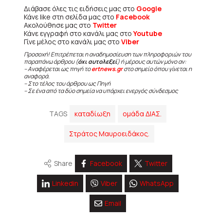
Διάβασε όλες τις ειδήσεις μας στο
Google
Κάνε like στη σελίδα μας στο
Facebook
Ακολούθησε μας στο
Twitter
Κάνε εγγραφή στο κανάλι μας στο
Youtube
Γίνε μέλος στο κανάλι μας στο
Viber
Προσοχή! Επιτρέπεται η αναδημοσίευση των πληροφοριών του
παραπάνω άρθρου (
όχι αυτολεξεί
) ή μέρους αυτών μόνο αν:
– Αναφέρεται ως πηγή το
ertnews.gr
στο σημείο όπου γίνεται η
αναφορά.
– Στο τέλος του άρθρου ως Πηγή
– Σε ένα από τα δύο σημεία να υπάρχει ενεργός σύνδεσμος
TAGS
καταδίωξη
ομάδα ΔΙΑΣ.
Στράτος Μαυροειδάκος.
Share
Facebook
Twitter
Linkedin
Viber
WhatsApp
Email