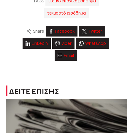
TAGS
ειδικό εποχικό βοήθημα
τεκμαρτό εισόδημα
Share
Facebook
Twitter
Linkedin
Viber
WhatsApp
Email
ΔΕΙΤΕ ΕΠΙΣΗΣ