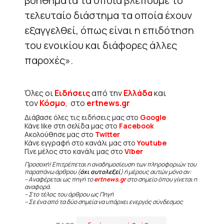
βοηθήματα τα οποία βλέπουμε το
τελευταίο διάστημα τα οποία έχουν
εξαγγελθεί, όπως είναι η επιδότηση
του ενοικίου και διάφορες άλλες
παροχές».
Όλες οι
Ειδήσεις
από την
Ελλάδα
και
τον
Κόσμο
, στο
ertnews.gr
Διάβασε όλες τις ειδήσεις μας στο
Google
Κάνε like στη σελίδα μας στο
Facebook
Ακολούθησε μας στο
Twitter
Κάνε εγγραφή στο κανάλι μας στο
Youtube
Γίνε μέλος στο κανάλι μας στο
Viber
Προσοχή! Επιτρέπεται η αναδημοσίευση των πληροφοριών του
παραπάνω άρθρου (
όχι αυτολεξεί
) ή μέρους αυτών μόνο αν:
– Αναφέρεται ως πηγή το
ertnews.gr
στο σημείο όπου γίνεται η
αναφορά.
– Στο τέλος του άρθρου ως Πηγή
– Σε ένα από τα δύο σημεία να υπάρχει ενεργός σύνδεσμος