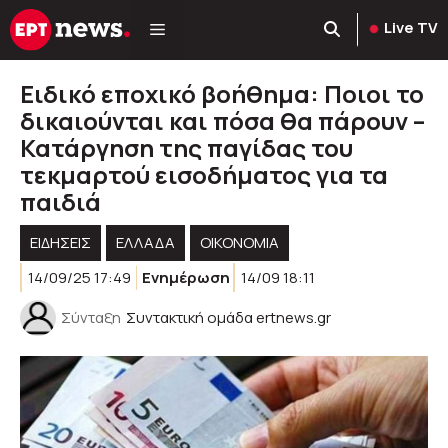
Μετάβαση
Live TV
σε
περιεχόμενο
Ειδικό εποχικό βοήθημα: Ποιοι το
δικαιούνται και πόσα θα πάρουν –
Κατάργηση της παγίδας του
τεκμαρτού εισοδήματος για τα
παιδιά
ΕΙΔΗΣΕΙΣ
ΕΛΛΑΔΑ
ΟΙΚΟΝΟΜΙΑ
14/09/25 17:49
Ενημέρωση
14/09 18:11
Σύνταξη
Συντακτική ομάδα ertnews.gr