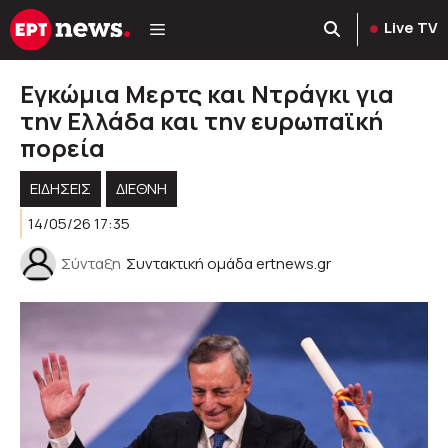
Μετάβαση
Live TV
σε
περιεχόμενο
Εγκώμια Μερτς και Ντράγκι για
την Ελλάδα και την ευρωπαϊκή
πορεία
ΕΙΔΗΣΕΙΣ
ΔΙΕΘΝΗ
14/05/26 17:35
Σύνταξη
Συντακτική ομάδα ertnews.gr