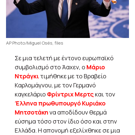
AP Photo/Miguel Osés, files
Σε μια τελετή με έντονο ευρωπαϊκό
συμβολισμό στο Άαχεν, ο
Μάριο
Ντράγκι
τιμήθηκε με το Βραβείο
Καρλομάγνου, με τον Γερμανό
καγκελάριο
Φρίντριχ Μερτς
και τον
Έλληνα πρωθυπουργό Κυριάκο
Μητσοτάκη
να αποδίδουν θερμά
εύσημα τόσο στον ίδιο όσο και στην
Ελλάδα. Η απονομή εξελίχθηκε σε μια