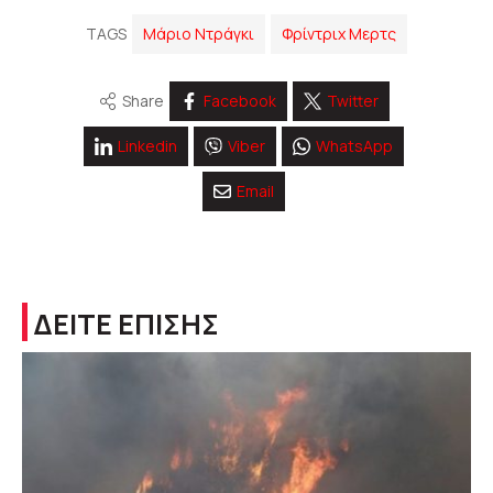
TAGS
Μάριο Ντράγκι
Φρίντριχ Μερτς
Share
Facebook
Twitter
Linkedin
Viber
WhatsApp
Email
ΔΕΙΤΕ ΕΠΙΣΗΣ