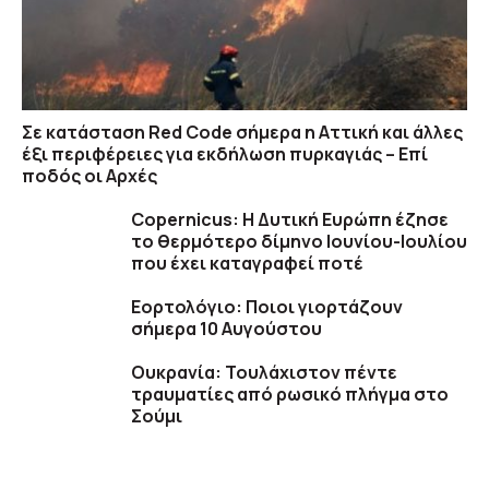
Σε κατάσταση Red Code σήμερα η Αττική και άλλες
έξι περιφέρειες για εκδήλωση πυρκαγιάς – Επί
ποδός οι Αρχές
Copernicus: H Δυτική Ευρώπη έζησε
το θερμότερο δίμηνο Ιουνίου-Ιουλίου
που έχει καταγραφεί ποτέ
Εορτολόγιο: Ποιοι γιορτάζουν
σήμερα 10 Αυγούστου
Ουκρανία: Τουλάχιστον πέντε
τραυματίες από ρωσικό πλήγμα στο
Σούμι