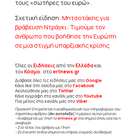
τους «σωτήρες του ευρώ».
Σχετική είδηση:
Μητσοτάκης για
βράβευση Ντράγκι: Τιμούμε τον
άνθρωπο που βοήθησε την Ευρώπη
σε μια στιγμή υπαρξιακής κρίσης
Όλες οι
Ειδήσεις
από την
Ελλάδα
και
τον
Κόσμο
, στο
ertnews.gr
Διάβασε όλες τις ειδήσεις μας στο
Google
Κάνε like στη σελίδα μας στο
Facebook
Ακολούθησε μας στο
Twitter
Κάνε εγγραφή στο κανάλι μας στο
Youtube
Γίνε μέλος στο κανάλι μας στο
Viber
Προσοχή! Επιτρέπεται η αναδημοσίευση των πληροφοριών του
παραπάνω άρθρου (
όχι αυτολεξεί
) ή μέρους αυτών μόνο αν:
– Αναφέρεται ως πηγή το
ertnews.gr
στο σημείο όπου γίνεται η
αναφορά.
– Στο τέλος του άρθρου ως Πηγή
– Σε ένα από τα δύο σημεία να υπάρχει ενεργός σύνδεσμος