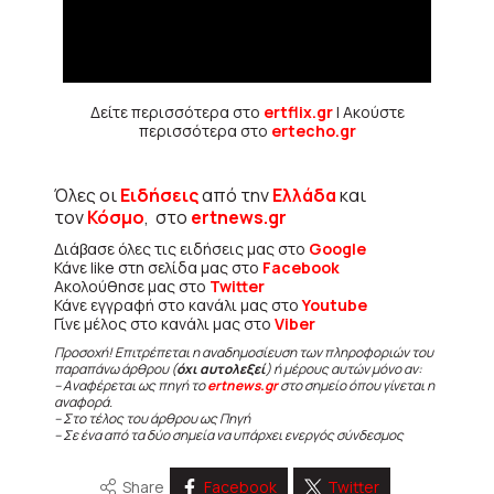
Δείτε περισσότερα στο
ertflix.gr
| Ακούστε
περισσότερα στο
ertecho.gr
Όλες οι
Ειδήσεις
από την
Ελλάδα
και
τον
Κόσμο
, στο
ertnews.gr
Διάβασε όλες τις ειδήσεις μας στο
Google
Κάνε like στη σελίδα μας στο
Facebook
Ακολούθησε μας στο
Twitter
Κάνε εγγραφή στο κανάλι μας στο
Youtube
Γίνε μέλος στο κανάλι μας στο
Viber
Προσοχή! Επιτρέπεται η αναδημοσίευση των πληροφοριών του
παραπάνω άρθρου (
όχι αυτολεξεί
) ή μέρους αυτών μόνο αν:
– Αναφέρεται ως πηγή το
ertnews.gr
στο σημείο όπου γίνεται η
αναφορά.
– Στο τέλος του άρθρου ως Πηγή
– Σε ένα από τα δύο σημεία να υπάρχει ενεργός σύνδεσμος
Share
Facebook
Twitter