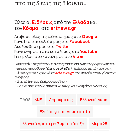
από τις 3 έως τις 8 Ιουνίου.
Όλες οι
Ειδήσεις
από την
Ελλάδα
και
τον
Κόσμο
, στο
ertnews.gr
Διάβασε όλες τις ειδήσεις μας στο
Google
Κάνε like στη σελίδα μας στο
Facebook
Ακολούθησε μας στο
Twitter
Κάνε εγγραφή στο κανάλι μας στο
Youtube
Γίνε μέλος στο κανάλι μας στο
Viber
Προσοχή! Επιτρέπεται η αναδημοσίευση των πληροφοριών του
παραπάνω άρθρου (
όχι αυτολεξεί
) ή μέρους αυτών μόνο αν:
– Αναφέρεται ως πηγή το
ertnews.gr
στο σημείο όπου γίνεται η
αναφορά.
– Στο τέλος του άρθρου ως Πηγή
– Σε ένα από τα δύο σημεία να υπάρχει ενεργός σύνδεσμος
TAGS
KKE
Δημοκράτες
Ελληνική Λύση
Ελπίδα για τη Δημοκρατία
λληνική Αριστερή Συμπαράταξη
Μερα25