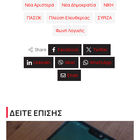
Νέα Αριστερά
Νέα Δημοκρατία
ΝΙΚΗ
ΠΑΣΟΚ
Πλεύση Ελευθερίας
ΣΥΡΙΖΑ
Φωνή Λογικής
Share
Facebook
Twitter
Linkedin
Viber
WhatsApp
Email
ΔΕΙΤΕ ΕΠΙΣΗΣ