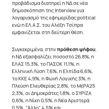
προβάδισμα διατηρεί η ΝΔ σε νέα
δημοσκόπηση της Interview για
λογαριασμό της εφημερίδας political
ενώ η ΕΛ.Α.Σ. του Αλέξη Τσίπρα
εμφανίζεται στη δεύτερη θέση.
Συγκεκριμένα, στην
πρόθεση ψήφου
,
η ΝΔ εξασφαλίζει ποσοστό 26,8%, η
ΕΛΑΣ 15,3%, το ΠΑΣΟΚ 11,1%, η
Ελληνική Λύση 7,6%, η Ελπίδα 6,6%,
το ΚΚΕ 4,9%, η Φωνή Λογικής 3%, η
Πλεύση Ελευθερίας 2,8%, το ΜέΡΑ25
2,3%, οι Δημοκράτες 1,8%, ο ΣΥΡΙΖΑ
0,6%, η Νίκη 0,5%, η Νέα Αριστερά
0,5%, “Άλλο” 4,5% και