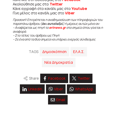
Ακολούθησε μας στο
Twitter
Κάνε εγγραφή στο κανάλι μας στο
Youtube
Γίνε μέλος στο κανάλι μας στο
Viber
Προσοχή! Επιτρέπεται η αναδημοσίευση των πληροφοριών του
παραπάνω άρθρου (
όχι αυτολεξεί
) ή μέρους αυτών μόνο αν:
– Αναφέρεται ως πηγή το
ertnews.gr
στο σημείο όπου γίνεται η
αναφορά.
– Στο τέλος του άρθρου ως Πηγή
– Σε ένα από τα δύο σημεία να υπάρχει ενεργός σύνδεσμος
TAGS
Δημοσκόπηση
ΕΛ.Α.Σ.
Νέα Δημοκρατία
Share
Facebook
Twitter
Linkedin
Viber
WhatsApp
Email