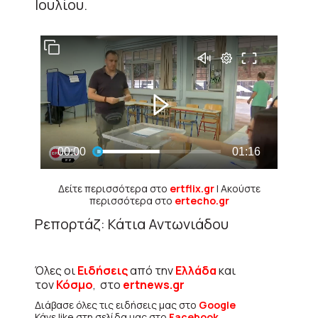
Ιουλίου.
Δείτε περισσότερα στο
ertflix.gr
| Ακούστε
περισσότερα στο
ertecho.gr
Ρεπορτάζ: Κάτια Αντωνιάδου
Όλες οι
Ειδήσεις
από την
Ελλάδα
και
τον
Κόσμο
, στο
ertnews.gr
Διάβασε όλες τις ειδήσεις μας στο
Google
Κάνε like στη σελίδα μας στο
Facebook