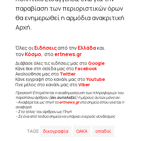
παραβίαση των περιοριστικών όρων
θα ενημερωθεί η αρμόδια ανακριτική
Αρχή.
Όλες οι
Ειδήσεις
από την
Ελλάδα
και
τον
Κόσμο
, στο
ertnews.gr
Διάβασε όλες τις ειδήσεις μας στο
Google
Κάνε like στη σελίδα μας στο
Facebook
Ακολούθησε μας στο
Twitter
Κάνε εγγραφή στο κανάλι μας στο
Youtube
Γίνε μέλος στο κανάλι μας στο
Viber
Προσοχή! Επιτρέπεται η αναδημοσίευση των πληροφοριών του
παραπάνω άρθρου (
όχι αυτολεξεί
) ή μέρους αυτών μόνο αν:
– Αναφέρεται ως πηγή το
ertnews.gr
στο σημείο όπου γίνεται η
αναφορά.
– Στο τέλος του άρθρου ως Πηγή
– Σε ένα από τα δύο σημεία να υπάρχει ενεργός σύνδεσμος
TAGS
δικογραφία
ΟΑΚΑ
οπαδοί