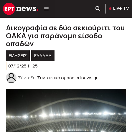
Μετάβαση
Live TV
σε
περιεχόμενο
Δικογραφία σε δύο σεκιούριτι του
ΟΑΚΑ για παράνομη είσοδο
οπαδών
ΕΙΔΗΣΕΙΣ
ΕΛΛΑΔΑ
07/12/25 11:25
Σύνταξη
Συντακτική ομάδα ertnews.gr