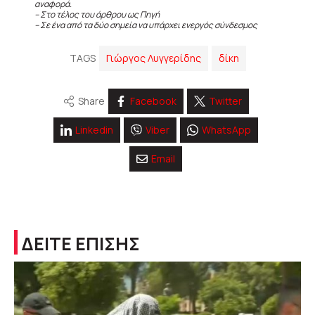
αναφορά.
– Στο τέλος του άρθρου ως Πηγή
– Σε ένα από τα δύο σημεία να υπάρχει ενεργός σύνδεσμος
TAGS
Γιώργος Λυγγερίδης
δίκη
Share
Facebook
Twitter
Linkedin
Viber
WhatsApp
Email
ΔΕΙΤΕ ΕΠΙΣΗΣ