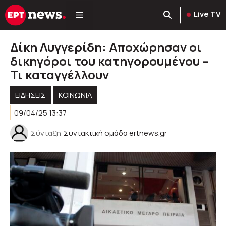
Μετάβαση
Live TV
σε
περιεχόμενο
Δίκη Λυγγερίδη: Αποχώρησαν οι
δικηγόροι του κατηγορουμένου –
Τι καταγγέλλουν
ΕΙΔΗΣΕΙΣ
ΚΟΙΝΩΝΊΑ
09/04/25 13:37
Σύνταξη
Συντακτική ομάδα ertnews.gr