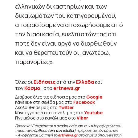
ελληνικών δικαστηρίων και των
δικαιωμάτων του κατηγορουμένου,
αποφασίσαμε να αποχωρήσουμε από
την διαδικασία, ευελπιστώντας ότι
ποτέ δεν είναι αργά να διορθωθούν
και να θεραπευτούν οι, ανωτέρω,
παρανομίες».
Όλες οι
Ειδήσεις
από την
Ελλάδα
και
τον
Κόσμο
, στο
ertnews.gr
Διάβασε όλες τις ειδήσεις μας στο
Google
Κάνε like στη σελίδα μας στο
Facebook
Ακολούθησε μας στο
Twitter
Κάνε εγγραφή στο κανάλι μας στο
Youtube
Γίνε μέλος στο κανάλι μας στο
Viber
Προσοχή! Επιτρέπεται η αναδημοσίευση των πληροφοριών του
παραπάνω άρθρου (
όχι αυτολεξεί
) ή μέρους αυτών μόνο αν:
– Αναφέρεται ως πηγή το
ertnews.gr
στο σημείο όπου γίνεται η