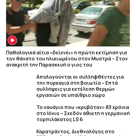
Παθολογικά αίτια «δείχνει» η πρώτη εκτίμηση για
τον θάνατο του ηλικιωμένου στον Μυστρά – Στον
ανακριτή την Παρασκευή ο γιος του
Απολογούνται οι συλληφθέντες για
την πυρκαγιά στη Βοιωτία – Επτά
συλλήψεις για εκτέλεση θερμών
εργασιών σε υπαίθριο χώρο
Το ναυάγιο που «κρυβόταν» 83 χρόνια
στο Ιόνιο – Σχεδόν άθικτη η γερμανική
τορπιλάκατος LS 6
Καρατράντος, Διεθνολόγος στο