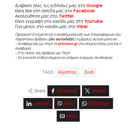
Διάβασε όλες τις ειδήσεις μας στο
Google
Κάνε like στη σελίδα μας στο
Facebook
Ακολούθησε μας στο
Twitter
Κάνε εγγραφή στο κανάλι μας στο
Youtube
Γίνε μέλος στο κανάλι μας στο
Viber
Προσοχή! Επιτρέπεται η αναδημοσίευση των πληροφοριών του
παραπάνω άρθρου (
όχι αυτολεξεί
) ή μέρους αυτών μόνο αν:
– Αναφέρεται ως πηγή το
ertnews.gr
στο σημείο όπου γίνεται η
αναφορά.
– Στο τέλος του άρθρου ως Πηγή
– Σε ένα από τα δύο σημεία να υπάρχει ενεργός σύνδεσμος
TAGS
Αίγυπτος
Σινά
Share
Facebook
Twitter
Linkedin
Viber
WhatsApp
Email