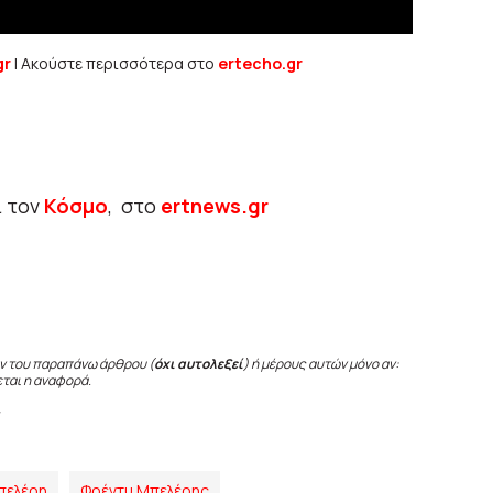
gr
| Ακούστε περισσότερα στο
ertecho.gr
ι τον
Κόσμο
, στο
ertnews.gr
ν του παραπάνω άρθρου (
όχι αυτολεξεί
) ή μέρους αυτών μόνο αν:
εται η αναφορά.
πελέρη
Φρέντυ Μπελέρης