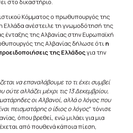
ει στο δικαστήριο.
λιστικού Κόμματος ο πρωθυπουργός της
η Ελλάδα ανέστειλε τη γνωμοδότησή της
ας ένταξης της Αλβανίας στην Ευρωπαϊκή
ρωθυπουργός της Αλβανίας δήλωσε ότι
η
 προειδοποιήσεις της Ελλάδος
για την
άζεται να επαναλάβουμε το τι έχει συμβεί
υ ούτε αλλάζει μέχρι τις 13 Δεκεμβρίου,
ισματάρηδες οι Αλβανοί, αλλά ο λόγος που
ίναι πεισματάρης ο ίδιος ο λόγος
” τόνισε
ίας, όπου βρεθεί, ενώ μιλάει για μια
έχεται από πουθενά κάποια πίεση,