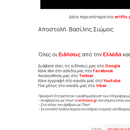
Δείτε περισσότερα στο
ertflix.
Αποστολή: Βασίλης Σιώμος
Όλες οι
Ειδήσεις
από την
Ελλάδα
κα
Διάβασε όλες τις ειδήσεις μας στο
Google
Κάνε like στη σελίδα μας στο
Facebook
Ακολούθησε μας στο
Twitter
Κάνε εγγραφή στο κανάλι μας στο
Youtube
Γίνε μέλος στο κανάλι μας στο
Viber
Προσοχή! Επιτρέπεται η αναδημοσίευση των πληροφοριώ
– Αναφέρεται ως πηγή το
ertnews.gr
στο σημείο όπου γίν
– Στο τέλος του άρθρου ως Πηγή
– Σε ένα από τα δύο σημεία να υπάρχει ενεργός σύνδεσμος
TAGS
Υπόθεση Μ