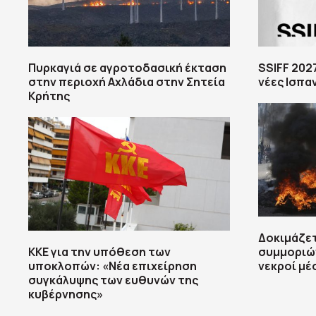
Πυρκαγιά σε αγροτοδασική έκταση
SSIFF 202
στην περιοχή Αχλάδια στην Σητεία
νέες Ισπαν
Κρήτης
Δοκιμάζετ
ΚΚΕ για την υπόθεση των
συμμοριών
υποκλοπών: «Νέα επιχείρηση
νεκροί μέ
συγκάλυψης των ευθυνών της
κυβέρνησης»