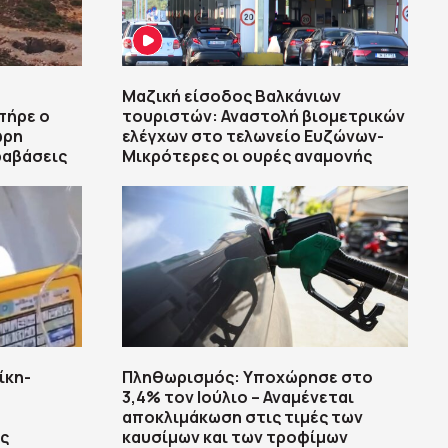
Μαζική είσοδος Βαλκάνιων
πήρε ο
τουριστών: Αναστολή βιομετρικών
ωρη
ελέγχων στο τελωνείο Ευζώνων-
ραβάσεις
Μικρότερες οι ουρές αναμονής
ίκη-
Πληθωρισμός: Υποχώρησε στο
3,4% τον Ιούλιο – Αναμένεται
αποκλιμάκωση στις τιμές των
ς
καυσίμων και των τροφίμων