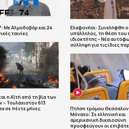
7: Με Αλμοδοβάρ και 24
Ελαφονήσι: Συνελήφθη ο
ικές ταινίες
υπάλληλος, τη θέση του 
ιδιοκτήτης – Νέα αυτόφ
σύλληψη για τις ίδιες πα
αι η Αϊτή από τη βία των
 – Τουλάχιστον 613
σα σε πέντε μήνες
Πτήση τρόμου Θεσσαλον
Μόναχο: Σε ελληνική και
αμερικανική δικαιοσύνη
προσφεύγουν οι επιβάτε