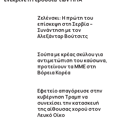
Ζελένσκι: Η πρώτη του
επίσκεψη στη Σερβία –
Συνάντηση με τον
Αλεξάνταρ Βούτσιτς
Σούπα με κρέας σκύλου για
αντιμετώπιση του καύσωνα,
προτείνουν τα ΜΜΕ στη
Βόρεια Κορέα
Εφετείο απαγόρευσε στην
κυβέρνηση Τραμπ να
συνεχίσει την κατασκευή
της αίθουσας χορού στον
Λευκό Οίκο