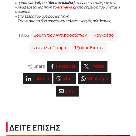
παραπάνω άρθρου (
όχι αυτολεξεί
) ή μέρους αυτών μόνο αν:
– Αναφέρεται ως πηγή το
ertnews.gr
στο σημείο όπου γίνεται η
αναφορά.
– Στο τέλος του άρθρου ως Πηγή
– Σε ένα από τα δύο σημεία να υπάρχει ενεργός σύνδεσμος
TAGS
Βουλή των Αντιπροσώπων
κογκρέσο
Ντόναλντ Τραμπ
Τζέφρι Έπστιν
Share
Facebook
Twitter
Linkedin
Viber
WhatsApp
Email
ΔΕΙΤΕ ΕΠΙΣΗΣ