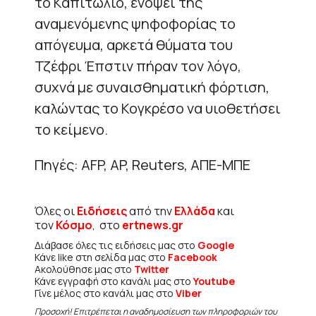
το Καπιτώλιο, ενόψει της
αναμενόμενης ψηφοφορίας το
απόγευμα, αρκετά θύματα του
Τζέφρι Έπστιν πήραν τον λόγο,
συχνά με συναισθηματική φόρτιση,
καλώντας το Κογκρέσο να υιοθετήσει
το κείμενο.
Πηγές: ΑFP, AP, Reuters, ΑΠΕ-ΜΠΕ
Όλες οι
Ειδήσεις
από την
Ελλάδα
και
τον
Κόσμο
, στο
ertnews.gr
Διάβασε όλες τις ειδήσεις μας στο
Google
Κάνε like στη σελίδα μας στο
Facebook
Ακολούθησε μας στο
Twitter
Κάνε εγγραφή στο κανάλι μας στο
Youtube
Γίνε μέλος στο κανάλι μας στο
Viber
Προσοχή! Επιτρέπεται η αναδημοσίευση των πληροφοριών του